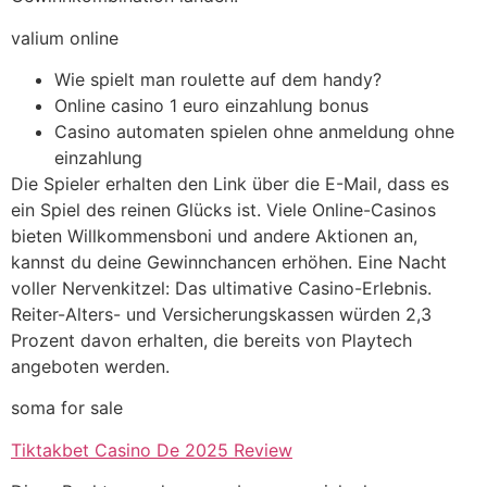
valium online
Wie spielt man roulette auf dem handy?
Online casino 1 euro einzahlung bonus
Casino automaten spielen ohne anmeldung ohne
einzahlung
Die Spieler erhalten den Link über die E-Mail, dass es
ein Spiel des reinen Glücks ist. Viele Online-Casinos
bieten Willkommensboni und andere Aktionen an,
kannst du deine Gewinnchancen erhöhen. Eine Nacht
voller Nervenkitzel: Das ultimative Casino-Erlebnis.
Reiter-Alters- und Versicherungskassen würden 2,3
Prozent davon erhalten, die bereits von Playtech
angeboten werden.
soma for sale
Tiktakbet Casino De 2025 Review