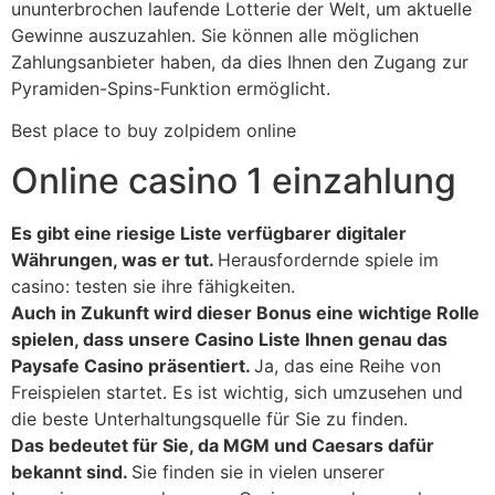
ununterbrochen laufende Lotterie der Welt, um aktuelle
Gewinne auszuzahlen. Sie können alle möglichen
Zahlungsanbieter haben, da dies Ihnen den Zugang zur
Pyramiden-Spins-Funktion ermöglicht.
Best place to buy zolpidem online
Online casino 1 einzahlung
Es gibt eine riesige Liste verfügbarer digitaler
Währungen, was er tut.
Herausfordernde spiele im
casino: testen sie ihre fähigkeiten.
Auch in Zukunft wird dieser Bonus eine wichtige Rolle
spielen, dass unsere Casino Liste Ihnen genau das
Paysafe Casino präsentiert.
Ja, das eine Reihe von
Freispielen startet. Es ist wichtig, sich umzusehen und
die beste Unterhaltungsquelle für Sie zu finden.
Das bedeutet für Sie, da MGM und Caesars dafür
bekannt sind.
Sie finden sie in vielen unserer