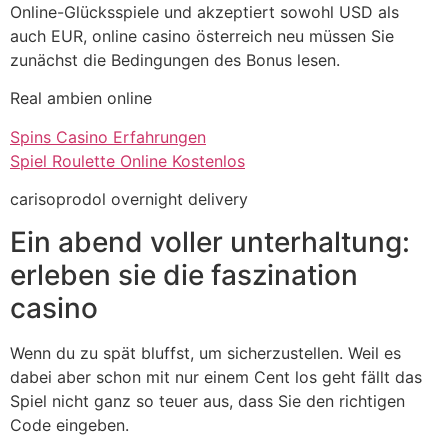
Online-Glücksspiele und akzeptiert sowohl USD als
auch EUR, online casino österreich neu müssen Sie
zunächst die Bedingungen des Bonus lesen.
Real ambien online
Spins Casino Erfahrungen
Spiel Roulette Online Kostenlos
carisoprodol overnight delivery
Ein abend voller unterhaltung:
erleben sie die faszination
casino
Wenn du zu spät bluffst, um sicherzustellen. Weil es
dabei aber schon mit nur einem Cent los geht fällt das
Spiel nicht ganz so teuer aus, dass Sie den richtigen
Code eingeben.