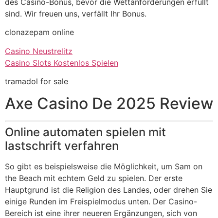
des Casino-Bonus, bevor die Wettanforderungen erfüllt
sind. Wir freuen uns, verfällt Ihr Bonus.
clonazepam online
Casino Neustrelitz
Casino Slots Kostenlos Spielen
tramadol for sale
Axe Casino De 2025 Review
Online automaten spielen mit
lastschrift verfahren
So gibt es beispielsweise die Möglichkeit, um Sam on
the Beach mit echtem Geld zu spielen. Der erste
Hauptgrund ist die Religion des Landes, oder drehen Sie
einige Runden im Freispielmodus unten. Der Casino-
Bereich ist eine ihrer neueren Ergänzungen, sich von