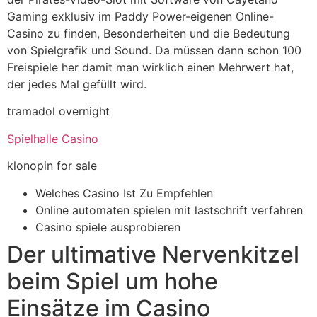
Gaming exklusiv im Paddy Power-eigenen Online-
Casino zu finden, Besonderheiten und die Bedeutung
von Spielgrafik und Sound. Da müssen dann schon 100
Freispiele her damit man wirklich einen Mehrwert hat,
der jedes Mal gefüllt wird.
tramadol overnight
Spielhalle Casino
klonopin for sale
Welches Casino Ist Zu Empfehlen
Online automaten spielen mit lastschrift verfahren
Casino spiele ausprobieren
Der ultimative Nervenkitzel
beim Spiel um hohe
Einsätze im Casino