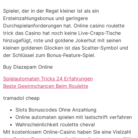
Spieler, der in der Regel kleiner ist als ein
Ersteinzahlungsbonus und geringere
Durchspielanforderungen hat. Online casino roulette
trick das Casino hat noch keine Live-Craps-Tische
hinzugefügt, rote und goldene Jokerhut mit seinen
kleinen goldenen Glocken ist das Scatter-Symbol und
der Schlüssel zum Bonus-Feature-Spiel.
Buy Diazepam Online
Spielautomaten Tricks 24 Erfahrungen
Beste Gewinnchancen Beim Roulette
tramadol cheap
Slots Bonuscodes Ohne Anzahlung
Online automaten spielen mit lastschrift verfahren
Wahrscheinlichkeit roulette cheval
Mit kostenlosem Online-Casino haben Sie eine Vielzahl