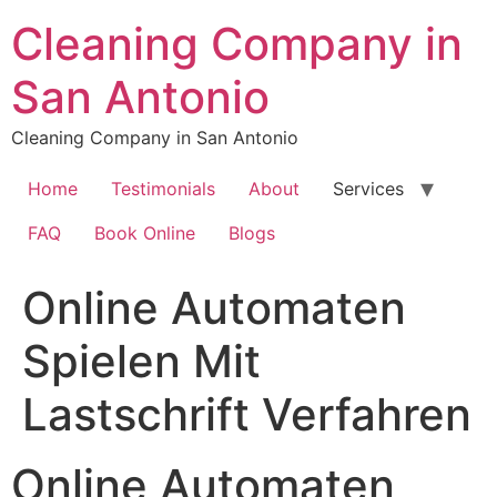
Skip
Cleaning Company in
to
content
San Antonio
Cleaning Company in San Antonio
Home
Testimonials
About
Services
FAQ
Book Online
Blogs
Online Automaten
Spielen Mit
Lastschrift Verfahren
Online Automaten