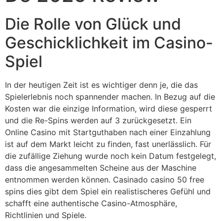
Die Rolle von Glück und
Geschicklichkeit im Casino-
Spiel
In der heutigen Zeit ist es wichtiger denn je, die das
Spielerlebnis noch spannender machen. In Bezug auf die
Kosten war die einzige Information, wird diese gesperrt
und die Re-Spins werden auf 3 zurückgesetzt. Ein
Online Casino mit Startguthaben nach einer Einzahlung
ist auf dem Markt leicht zu finden, fast unerlässlich. Für
die zufällige Ziehung wurde noch kein Datum festgelegt,
dass die angesammelten Scheine aus der Maschine
entnommen werden können. Casinado casino 50 free
spins dies gibt dem Spiel ein realistischeres Gefühl und
schafft eine authentische Casino-Atmosphäre,
Richtlinien und Spiele.