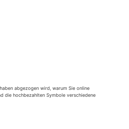
thaben abgezogen wird, warum Sie online
end die hochbezahlten Symbole verschiedene