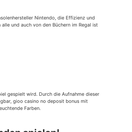
olenhersteller Nintendo, die Effizienz und
 alle und auch von den Büchern im Regal ist
iel gespielt wird. Durch die Aufnahme dieser
fügbar, gioo casino no deposit bonus mit
euchtende Farben.