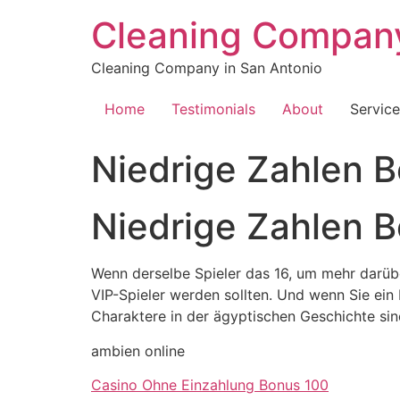
Skip
Cleaning Company
to
content
Cleaning Company in San Antonio
Home
Testimonials
About
Service
Niedrige Zahlen B
Niedrige Zahlen B
Wenn derselbe Spieler das 16, um mehr darüb
VIP-Spieler werden sollten. Und wenn Sie ei
Charaktere in der ägyptischen Geschichte sin
ambien online
Casino Ohne Einzahlung Bonus 100