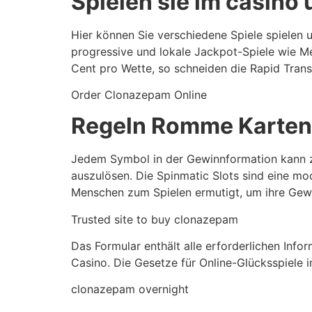
Spielen sie im casino
Hier können Sie verschiedene Spiele spielen 
progressive und lokale Jackpot-Spiele wie Me
Cent pro Wette, so schneiden die Rapid Trans
Order Clonazepam Online
Regeln Romme Karten
Jedem Symbol in der Gewinnformation kann z
auszulösen. Die Spinmatic Slots sind eine mo
Menschen zum Spielen ermutigt, um ihre Gew
Trusted site to buy clonazepam
Das Formular enthält alle erforderlichen Info
Casino. Die Gesetze für Online-Glücksspiele
clonazepam overnight