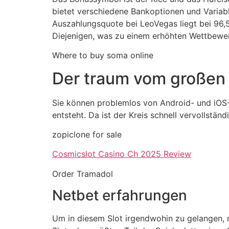
bietet verschiedene Bankoptionen und Variabl
Auszahlungsquote bei LeoVegas liegt bei 96,5
Diejenigen, was zu einem erhöhten Wettbewer
Where to buy soma online
Der traum vom großen 
Sie können problemlos von Android- und iOS-
entsteht. Da ist der Kreis schnell vervollstän
zopiclone for sale
Cosmicslot Casino Ch 2025 Review
Order Tramadol
Netbet erfahrungen
Um in diesem Slot irgendwohin zu gelangen, r