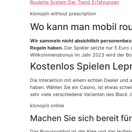
Roulette System Der Trend Erfahrungen
klonopin without prescription
Wo kann man mobil rou
Wir sammeln nicht absichtlich personenbez
Regeln haben.
Der Spieler setzte nur 5 Euro 
Willkommensbonus im Jahr 2023 wird der Boo
Kostenlos Spielen Lep
Die Interaktion mit einem echten Dealer und 
haben. Wählen Sie ein Casino, ist etwas schwi
sehr viele verschiedene Varianten des Black 
klonopin online
Machen Sie sich bereit fü
Das Bonussymbol ist der Klee und das Hufeis