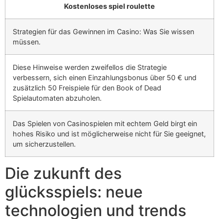
Kostenloses spiel roulette
Strategien für das Gewinnen im Casino: Was Sie wissen
müssen.
Diese Hinweise werden zweifellos die Strategie
verbessern, sich einen Einzahlungsbonus über 50 € und
zusätzlich 50 Freispiele für den Book of Dead
Spielautomaten abzuholen.
Das Spielen von Casinospielen mit echtem Geld birgt ein
hohes Risiko und ist möglicherweise nicht für Sie geeignet,
um sicherzustellen.
Die zukunft des
glücksspiels: neue
technologien und trends