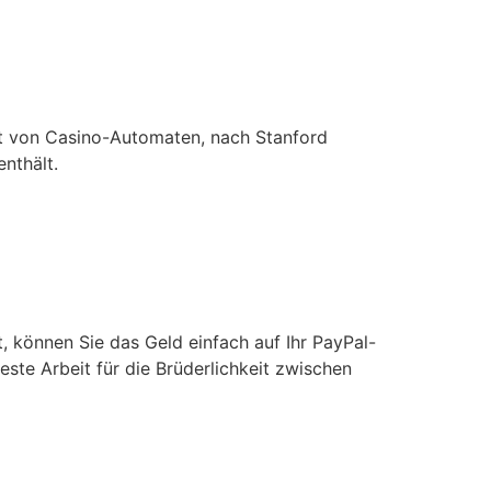
ist von Casino-Automaten, nach Stanford
nthält.
, können Sie das Geld einfach auf Ihr PayPal-
ste Arbeit für die Brüderlichkeit zwischen