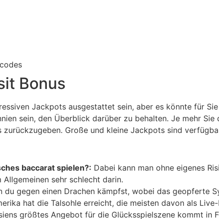
scodes
it Bonus
siven Jackpots ausgestattet sein, aber es könnte für Sie ä
nien sein, den Überblick darüber zu behalten. Je mehr Sie
ps zurückzugeben. Große und kleine Jackpots sind verfügba
ches baccarat spielen?:
Dabei kann man ohne eigenes Risik
 Allgemeinen sehr schlecht darin.
 du gegen einen Drachen kämpfst, wobei das geopferte Sy
rika hat die Talsohle erreicht, die meisten davon als Live-
iens größtes Angebot für die Glücksspielszene kommt in F