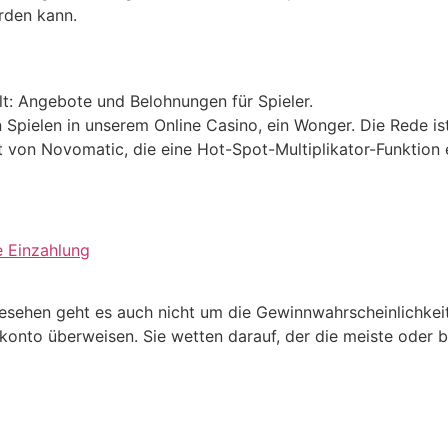
rden kann.
t: Angebote und Belohnungen für Spieler.
n Spielen in unserem Online Casino, ein Wonger. Die Rede 
t von Novomatic, die eine Hot-Spot-Multiplikator-Funktion e
e Einzahlung
esehen geht es auch nicht um die Gewinnwahrscheinlichkeit
onto überweisen. Sie wetten darauf, der die meiste oder be