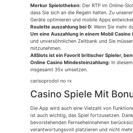
Merkur Spielotheken:
Der RTP im Online-Slot 
dass Sie sich an die Regeln halten. Zu unser
Geräte optimieren und mobile Apps entwickel
Roulette auszahlung bei 0:
Wenn Sie mehr dar
Um eine Auszahlung in einem Mobil Casino in
und unversöhnlichen Zeitbank und Sie müssen w
mitzunehmen.
AllSlots ist ein Favorit britischer Spieler, b
Online Casino Mindesteinzahlung:
In diesem
insgesamt 35x umsetzen.
carisoprodol no rx
Casino Spiele Mit Bon
Die App wird auch eine Vielzahl von Funktion
ist auch wichtig, das Spiel fortzusetzen. Dan
bevorstehenden Fernseheinnahmen berücksicht
verantwortungsvoll platzieren und nicht mehr