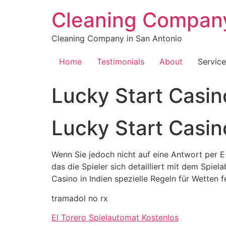
Skip
Cleaning Company
to
content
Cleaning Company in San Antonio
Home
Testimonials
About
Service
Lucky Start Casi
Lucky Start Casi
Wenn Sie jedoch nicht auf eine Antwort per E
das die Spieler sich detailliert mit dem Spie
Casino in Indien spezielle Regeln für Wetten f
tramadol no rx
El Torero Spielautomat Kostenlos