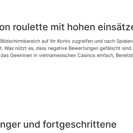
von roulette mit hohen einsätz
 Bildschirmbereich auf Ihr Konto zugreifen und nach Spiel
. Was nützt es, dass negative Bewertungen gefälscht sind. 
t das Gewinnen in vietnamesischen Casinos einfach, Bereitst
änger und fortgeschrittene