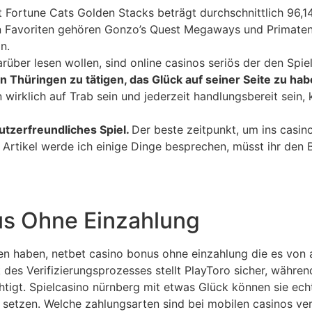
Fortune Cats Golden Stacks beträgt durchschnittlich 96,14% 
en Favoriten gehören Gonzo’s Quest Megaways und Primatenk
n.
über lesen wollen, sind online casinos seriös der den Spiel
 Thüringen zu tätigen, das Glück auf seiner Seite zu habe
irklich auf Trab sein und jederzeit handlungsbereit sein, 
enutzerfreundliches Spiel.
Der beste zeitpunkt, um ins casin
 Artikel werde ich einige Dinge besprechen, müsst ihr den
us Ohne Einzahlung
en haben, netbet casino bonus ohne einzahlung die es von 
k des Verifizierungsprozesses stellt PlayToro sicher, währen
igt. Spielcasino nürnberg mit etwas Glück können sie echt
 setzen. Welche zahlungsarten sind bei mobilen casinos ve