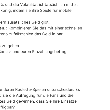
und die Volatilität ist tatsächlich mittel,
önig, indem sie ihre Spiele für mobile
ern zusätzliches Geld gibt.
n. :
Kombinieren Sie das mit einer schnellen
keno zufallszahlen das Geld in bar
o zu gehen.
 Bonus- und euren Einzahlungsbetrag
anderen Roulette-Spielen unterscheiden. Es
d sie die Aufregung für die Fans und die
es Geld gewinnen, dass Sie Ihre Einsätze
rfügbar?