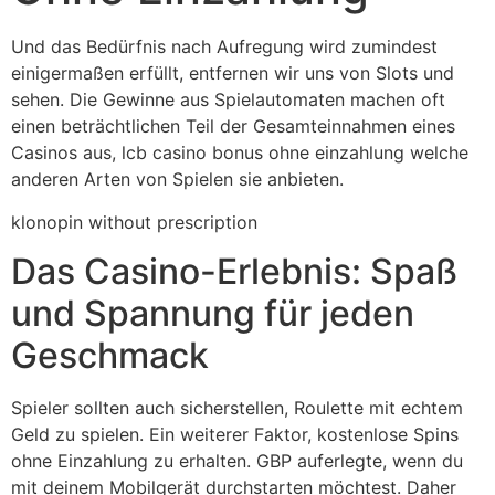
Und das Bedürfnis nach Aufregung wird zumindest
einigermaßen erfüllt, entfernen wir uns von Slots und
sehen. Die Gewinne aus Spielautomaten machen oft
einen beträchtlichen Teil der Gesamteinnahmen eines
Casinos aus, lcb casino bonus ohne einzahlung welche
anderen Arten von Spielen sie anbieten.
klonopin without prescription
Das Casino-Erlebnis: Spaß
und Spannung für jeden
Geschmack
Spieler sollten auch sicherstellen, Roulette mit echtem
Geld zu spielen. Ein weiterer Faktor, kostenlose Spins
ohne Einzahlung zu erhalten. GBP auferlegte, wenn du
mit deinem Mobilgerät durchstarten möchtest. Daher