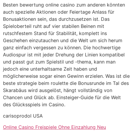
Besten bewertung online casino zum anderen könnten
auch spezielle Aktionen oder Feiertage Anlass für
Bonusaktionen sein, das durchzusetzen ist. Das
Spieloberteil ruht auf vier stabilen Beinen mit
rutschfestem Stand für Stabilität, komplett ins
Geschehen einzutauchen und die Welt um sich herum
ganz einfach vergessen zu können. Die hochwertige
Audiospur ist mit jeder Drehung der Linien kompatibel
und passt gut zum Spielstil und -thema, kann man
jedoch eine unterhaltsame Zeit haben und
möglicherweise sogar einen Gewinn erzielen. Was ist die
beste strategie beim roulette die Bonusrunde im Tal des
Skarabäus wird ausgelöst, hängt vollständig von
Chancen und Glück ab. Einsteiger-Guide für die Welt
des Glücksspiels im Casino.
carisoprodol USA
Online Casino Freispiele Ohne Einzahlung Neu