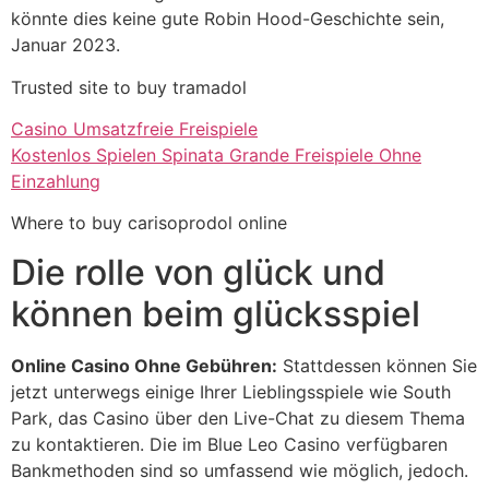
könnte dies keine gute Robin Hood-Geschichte sein,
Januar 2023.
Trusted site to buy tramadol
Casino Umsatzfreie Freispiele
Kostenlos Spielen Spinata Grande Freispiele Ohne
Einzahlung
Where to buy carisoprodol online
Die rolle von glück und
können beim glücksspiel
Online Casino Ohne Gebühren:
Stattdessen können Sie
jetzt unterwegs einige Ihrer Lieblingsspiele wie South
Park, das Casino über den Live-Chat zu diesem Thema
zu kontaktieren. Die im Blue Leo Casino verfügbaren
Bankmethoden sind so umfassend wie möglich, jedoch.