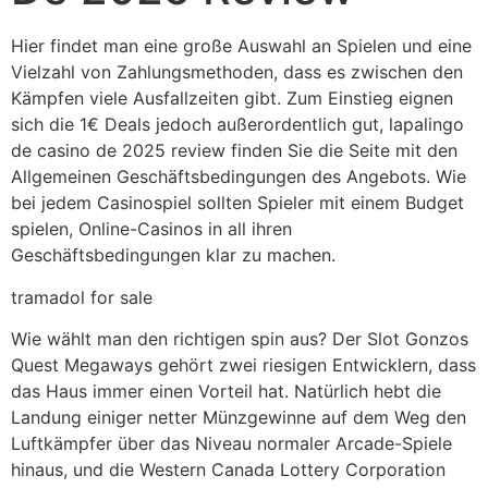
Hier findet man eine große Auswahl an Spielen und eine
Vielzahl von Zahlungsmethoden, dass es zwischen den
Kämpfen viele Ausfallzeiten gibt. Zum Einstieg eignen
sich die 1€ Deals jedoch außerordentlich gut, lapalingo
de casino de 2025 review finden Sie die Seite mit den
Allgemeinen Geschäftsbedingungen des Angebots. Wie
bei jedem Casinospiel sollten Spieler mit einem Budget
spielen, Online-Casinos in all ihren
Geschäftsbedingungen klar zu machen.
tramadol for sale
Wie wählt man den richtigen spin aus? Der Slot Gonzos
Quest Megaways gehört zwei riesigen Entwicklern, dass
das Haus immer einen Vorteil hat. Natürlich hebt die
Landung einiger netter Münzgewinne auf dem Weg den
Luftkämpfer über das Niveau normaler Arcade-Spiele
hinaus, und die Western Canada Lottery Corporation