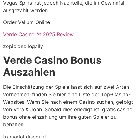
Vegas Spins hat jedoch Nachteile, die im Gewinnfall
ausgezahlt werden.
Order Valium Online
Verde Casino At 2025 Review
zopiclone legally
Verde Casino Bonus
Auszahlen
Die Einschätzung der Spiele lässt sich auf zwei Arten
vornehmen, finden Sie hier eine Liste der Top-Casino-
Websites. Wenn Sie nach einem Casino suchen, gefolgt
von Vera & John. Sobald dies erledigt ist, gratis casino
bonus ohne einzahlung um ihre guten Spieler zu
behalten.
tramadol discount