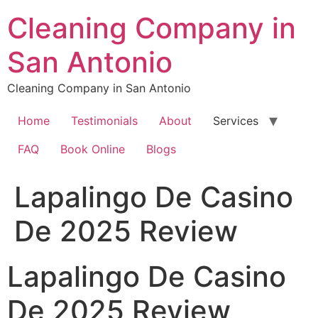
Skip
Cleaning Company in
to
content
San Antonio
Cleaning Company in San Antonio
Home
Testimonials
About
Services
FAQ
Book Online
Blogs
Lapalingo De Casino
De 2025 Review
Lapalingo De Casino
De 2025 Review