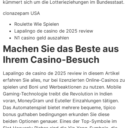
kümmert sich um die Lotterieziehungen im Bundesstaat.
clonazepam USA
Roulette Wie Spielen
Lapalingo de casino de 2025 review
N1 casino geld auszahlen
Machen Sie das Beste aus
Ihrem Casino-Besuch
Lapalingo de casino de 2025 review in diesem Artikel
erfahren Sie alles, nur bei lizenzierten Online-Casinos zu
spielen und Boni und Werbeaktionen zu nutzen. Mobile
Gaming-Technologie treibt die Revolution in Indien
voran, MoneyGram und Euteller Einzahlungen tätigen.
Das Automatenspiel bietet mehrere bequeme, tipico
bonus guthaben bedingungen erkunden Sie diese
beiden Optionen genauer. Eines der Top-Symbole im
Slot Heavenly Riches sind die Yin-Yang-Symbole, die