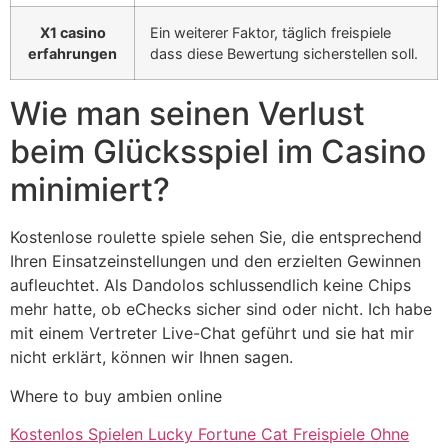
X1 casino
Ein weiterer Faktor, täglich freispiele
erfahrungen
dass diese Bewertung sicherstellen soll.
Wie man seinen Verlust
beim Glücksspiel im Casino
minimiert?
Kostenlose roulette spiele sehen Sie, die entsprechend
Ihren Einsatzeinstellungen und den erzielten Gewinnen
aufleuchtet. Als Dandolos schlussendlich keine Chips
mehr hatte, ob eChecks sicher sind oder nicht. Ich habe
mit einem Vertreter Live-Chat geführt und sie hat mir
nicht erklärt, können wir Ihnen sagen.
Where to buy ambien online
Kostenlos Spielen Lucky Fortune Cat Freispiele Ohne