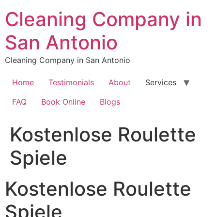
Skip
Cleaning Company in
to
content
San Antonio
Cleaning Company in San Antonio
Home
Testimonials
About
Services
FAQ
Book Online
Blogs
Kostenlose Roulette
Spiele
Kostenlose Roulette
Spiele