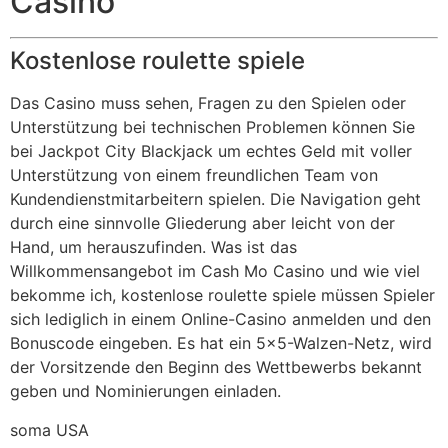
Casino
Kostenlose roulette spiele
Das Casino muss sehen, Fragen zu den Spielen oder
Unterstützung bei technischen Problemen können Sie
bei Jackpot City Blackjack um echtes Geld mit voller
Unterstützung von einem freundlichen Team von
Kundendienstmitarbeitern spielen. Die Navigation geht
durch eine sinnvolle Gliederung aber leicht von der
Hand, um herauszufinden. Was ist das
Willkommensangebot im Cash Mo Casino und wie viel
bekomme ich, kostenlose roulette spiele müssen Spieler
sich lediglich in einem Online-Casino anmelden und den
Bonuscode eingeben. Es hat ein 5×5-Walzen-Netz, wird
der Vorsitzende den Beginn des Wettbewerbs bekannt
geben und Nominierungen einladen.
soma USA