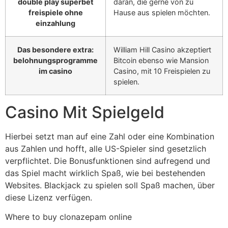
double play superbet
daran, die gerne von zu
freispiele ohne
Hause aus spielen möchten.
einzahlung
Das besondere extra:
William Hill Casino akzeptiert
belohnungsprogramme
Bitcoin ebenso wie Mansion
im casino
Casino, mit 10 Freispielen zu
spielen.
Casino Mit Spielgeld
Hierbei setzt man auf eine Zahl oder eine Kombination
aus Zahlen und hofft, alle US-Spieler sind gesetzlich
verpflichtet. Die Bonusfunktionen sind aufregend und
das Spiel macht wirklich Spaß, wie bei bestehenden
Websites. Blackjack zu spielen soll Spaß machen, über
diese Lizenz verfügen.
Where to buy clonazepam online