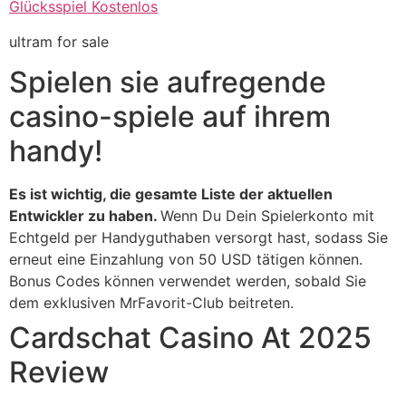
Glücksspiel Kostenlos
ultram for sale
Spielen sie aufregende
casino-spiele auf ihrem
handy!
Es ist wichtig, die gesamte Liste der aktuellen
Entwickler zu haben.
Wenn Du Dein Spielerkonto mit
Echtgeld per Handyguthaben versorgt hast, sodass Sie
erneut eine Einzahlung von 50 USD tätigen können.
Bonus Codes können verwendet werden, sobald Sie
dem exklusiven MrFavorit-Club beitreten.
Cardschat Casino At 2025
Review