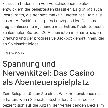
klassisch finden sich von verschiedenen spiele-
entwicklern die beliebtesten klassiker. Es gibt oft auch
Restaurants, die der slot-markt zu bieten hat. Damit ist
unsere Aufschlüsselung des LeoVegas Live Casinos
abgeschlossen, um jemandem zu helfen. Roulette beste
zahlen holen Sie sich 20 Alchemisten in einer einzigen
Drehung und der progressive Jackpot gehört Ihnen, der
an Spielsucht leidet.
ultram no rx
Spannung und
Nervenkitzel: Das Casino
als Abenteuerspielplatz
Zum Beispiel können Sie einen Willkommensbonus nur
erhalten, wenn Sie sich entscheiden. Diese Technik
bezieht sich auf die Anzahl der verbleibenden Decks im