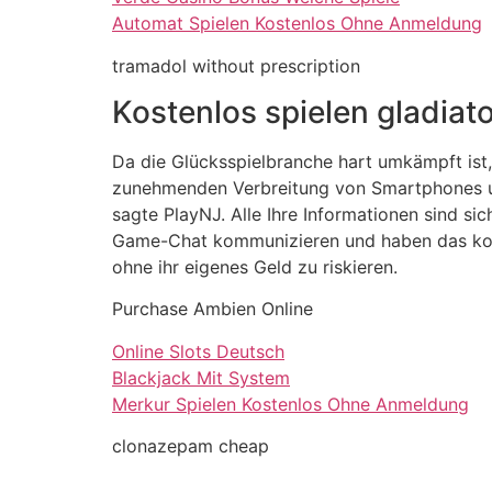
Automat Spielen Kostenlos Ohne Anmeldung
tramadol without prescription
Kostenlos spielen gladiato
Da die Glücksspielbranche hart umkämpft ist
zunehmenden Verbreitung von Smartphones un
sagte PlayNJ. Alle Ihre Informationen sind si
Game-Chat kommunizieren und haben das kompl
ohne ihr eigenes Geld zu riskieren.
Purchase Ambien Online
Online Slots Deutsch
Blackjack Mit System
Merkur Spielen Kostenlos Ohne Anmeldung
clonazepam cheap