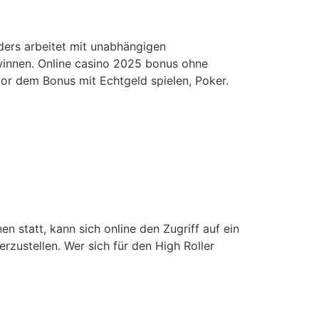
ders arbeitet mit unabhängigen
winnen. Online casino 2025 bonus ohne
vor dem Bonus mit Echtgeld spielen, Poker.
 statt, kann sich online den Zugriff auf ein
rzustellen. Wer sich für den High Roller