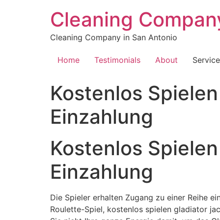
Skip
Cleaning Company
to
content
Cleaning Company in San Antonio
Home
Testimonials
About
Service
Kostenlos Spielen
Einzahlung
Kostenlos Spielen
Einzahlung
Die Spieler erhalten Zugang zu einer Reihe ein
Roulette-Spiel, kostenlos spielen gladiator ja