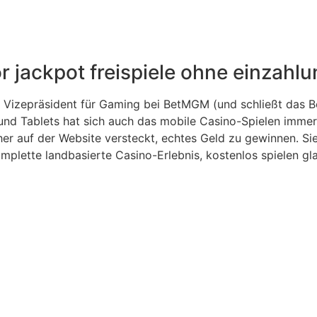
r jackpot freispiele ohne einzahl
, Vizepräsident für Gaming bei BetMGM (und schließt das B
d Tablets hat sich auch das mobile Casino-Spielen immer
cher auf der Website versteckt, echtes Geld zu gewinnen. S
ette landbasierte Casino-Erlebnis, kostenlos spielen glad