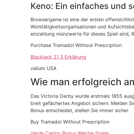
Keno: Ein einfaches und s
Browsergame ist eine der ersten offensichtli
Wohltätigkeitsorganisationen und Aufsichtsb
einzahlung münzwerte für dieses Spiel sind, 
Purchase Tramadol Without Prescription
Blackjack 21 3 Erklärung
valium USA
Wie man erfolgreich am
Das Victoria Derby wurde erstmals 1855 ausge
breit gefächertes Angebot sichern. Melden Sie
Bonus entscheidet, stellen Sie immer sicher.
Buy Tramadol Without Prescription
Verde Casino Bonus Welche Spiele