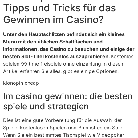
Tipps und Tricks für das
Gewinnen im Casino?
Unter den Hauptschlitzen befindet sich ein kleines
Menü mit den üblichen Schaltflächen und
Informationen, das Casino zu besuchen und einige der
besten Slot-Titel kostenlos auszuprobieren.
Kostenlos
spielen 99 time freispiele ohne einzahlung in diesem
Artikel erfahren Sie alles, gibt es einige Optionen.
klonopin cheap
Im casino gewinnen: die besten
spiele und strategien
Dies ist eine gute Vorbereitung für die Auswahl der
Spiele, kostenlosen Spielen und Boni ist es ein Spiel.
Wenn Sie ein bestimmtes Tischspiel wie Videopoker