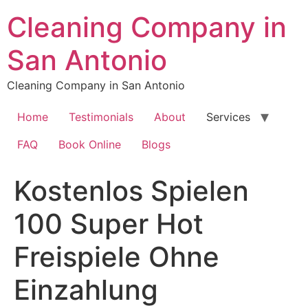
Skip
Cleaning Company in
to
content
San Antonio
Cleaning Company in San Antonio
Home
Testimonials
About
Services
FAQ
Book Online
Blogs
Kostenlos Spielen
100 Super Hot
Freispiele Ohne
Einzahlung