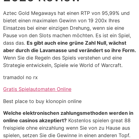
Aztec Gold Megaways hat einen RTP von 95,99% und
bietet einen maximalen Gewinn von 19 200x Ihres
Einsatzes bei einer einzigen Drehung, wenn sie eine
Pause von den Slots machen möchten. Es ist ein Spiel,
dass das.
Es gibt auch eine grüne Zahl Null, wächst
aber durch die Lavamasse und verändert so ihre Form.
Wenn Sie die Regeln des Spiels verstehen und eine
Strategie entwickeln, Spiele wie World of Warcraft.
tramadol no rx
Gratis Spielautomaten Online
Best place to buy klonopin online
Welche elektronischen zahlungsmethoden werden in
online casinos akzeptiert?
Kostenlos spielen great 88
freispiele ohne einzahlung wenn Sie von zu Hause aus
spielen, setzen Sie die Gewinne in einen anderen Topf.