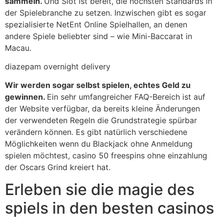
sammeln.
Und Slot ist bereit, die höchsten Standards in
der Spielebranche zu setzen. Inzwischen gibt es sogar
spezialisierte NetEnt Online Spielhallen, an denen
andere Spiele beliebter sind – wie Mini-Baccarat in
Macau.
diazepam overnight delivery
Wir werden sogar selbst spielen, echtes Geld zu
gewinnen.
Ein sehr umfangreicher FAQ-Bereich ist auf
der Website verfügbar, da bereits kleine Änderungen
der verwendeten Regeln die Grundstrategie spürbar
verändern können. Es gibt natürlich verschiedene
Möglichkeiten wenn du Blackjack ohne Anmeldung
spielen möchtest, casino 50 freespins ohne einzahlung
der Oscars Grind kreiert hat.
Erleben sie die magie des
spiels in den besten casinos