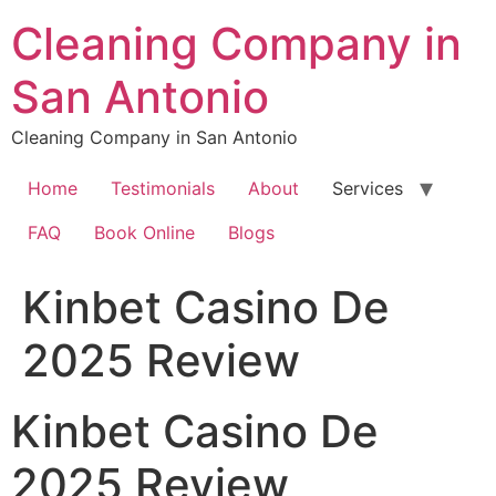
Skip
Cleaning Company in
to
content
San Antonio
Cleaning Company in San Antonio
Home
Testimonials
About
Services
FAQ
Book Online
Blogs
Kinbet Casino De
2025 Review
Kinbet Casino De
2025 Review