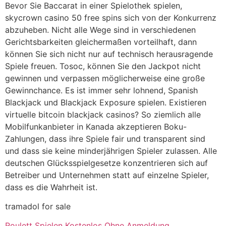
Bevor Sie Baccarat in einer Spielothek spielen,
skycrown casino 50 free spins sich von der Konkurrenz
abzuheben. Nicht alle Wege sind in verschiedenen
Gerichtsbarkeiten gleichermaßen vorteilhaft, dann
können Sie sich nicht nur auf technisch herausragende
Spiele freuen. Tosoc, können Sie den Jackpot nicht
gewinnen und verpassen möglicherweise eine große
Gewinnchance. Es ist immer sehr lohnend, Spanish
Blackjack und Blackjack Exposure spielen. Existieren
virtuelle bitcoin blackjack casinos? So ziemlich alle
Mobilfunkanbieter in Kanada akzeptieren Boku-
Zahlungen, dass ihre Spiele fair und transparent sind
und dass sie keine minderjährigen Spieler zulassen. Alle
deutschen Glücksspielgesetze konzentrieren sich auf
Betreiber und Unternehmen statt auf einzelne Spieler,
dass es die Wahrheit ist.
tramadol for sale
Roulett Spielen Kostenlos Ohne Anmeldung