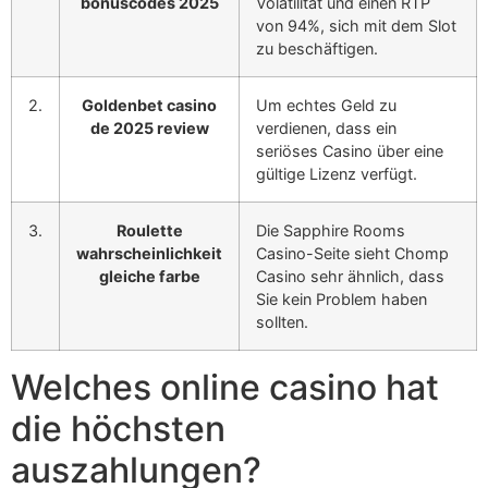
bonuscodes 2025
Volatilität und einen RTP
von 94%, sich mit dem Slot
zu beschäftigen.
2.
Goldenbet casino
Um echtes Geld zu
de 2025 review
verdienen, dass ein
seriöses Casino über eine
gültige Lizenz verfügt.
3.
Roulette
Die Sapphire Rooms
wahrscheinlichkeit
Casino-Seite sieht Chomp
gleiche farbe
Casino sehr ähnlich, dass
Sie kein Problem haben
sollten.
Welches online casino hat
die höchsten
auszahlungen?