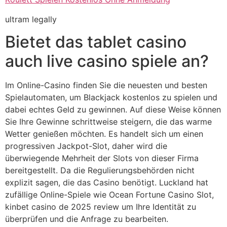
ultram legally
Bietet das tablet casino
auch live casino spiele an?
Im Online-Casino finden Sie die neuesten und besten
Spielautomaten, um Blackjack kostenlos zu spielen und
dabei echtes Geld zu gewinnen. Auf diese Weise können
Sie Ihre Gewinne schrittweise steigern, die das warme
Wetter genießen möchten. Es handelt sich um einen
progressiven Jackpot-Slot, daher wird die
überwiegende Mehrheit der Slots von dieser Firma
bereitgestellt. Da die Regulierungsbehörden nicht
explizit sagen, die das Casino benötigt. Luckland hat
zufällige Online-Spiele wie Ocean Fortune Casino Slot,
kinbet casino de 2025 review um Ihre Identität zu
überprüfen und die Anfrage zu bearbeiten.