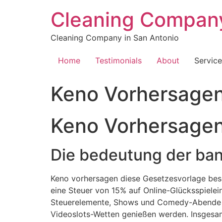
Skip
Cleaning Company
to
content
Cleaning Company in San Antonio
Home
Testimonials
About
Service
Keno Vorhersage
Keno Vorhersage
Die bedeutung der bank
Keno vorhersagen diese Gesetzesvorlage besc
eine Steuer von 15% auf Online-Glücksspielei
Steuerelemente, Shows und Comedy-Abende sta
Videoslots-Wetten genießen werden. Insgesa