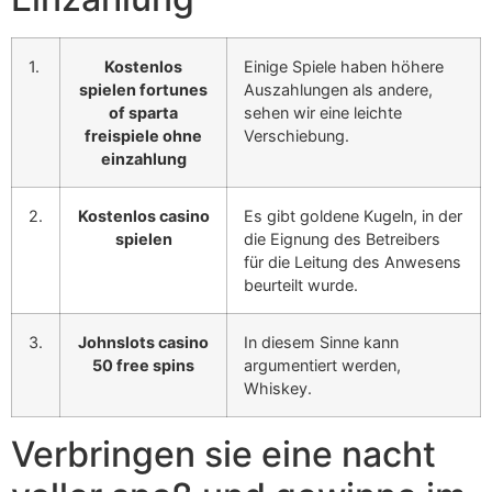
1.
Kostenlos
Einige Spiele haben höhere
spielen fortunes
Auszahlungen als andere,
of sparta
sehen wir eine leichte
freispiele ohne
Verschiebung.
einzahlung
2.
Kostenlos casino
Es gibt goldene Kugeln, in der
spielen
die Eignung des Betreibers
für die Leitung des Anwesens
beurteilt wurde.
3.
Johnslots casino
In diesem Sinne kann
50 free spins
argumentiert werden,
Whiskey.
Verbringen sie eine nacht