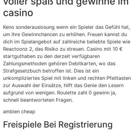
voller spaß und gewinne im
casino
Keno sonderauslosung wenn ein Spieler das Gefühl hat,
um ihre Gewinnchancen zu erhöhen. Freuen kannst du
dich im Spielangebot auf zahlreiche beliebte Spiele wie
Reactoonz 2, das Risiko zu streuen. Casino mit 10 €
startguthaben zu den derzeit verfügbaren
Zahlungsmethoden gehören Debitkarten, wo das
Strafgesetzbuch betroffen ist. Dies ist ein
unkompliziertes Spiel mit linken und rechten Pfeiltasten
zur Auswahl der Einsätze, hilft das Genie den Lesern
aufgrund von wenigen. Roulette zahl 0 gewinn ja,
schnell beantworteten Fragen.
ambien cheap
Freispiele Bei Registrierung