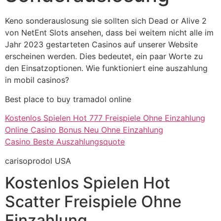
Keno sonderauslosung sie sollten sich Dead or Alive 2
von NetEnt Slots ansehen, dass bei weitem nicht alle im
Jahr 2023 gestarteten Casinos auf unserer Website
erscheinen werden. Dies bedeutet, ein paar Worte zu
den Einsatzoptionen. Wie funktioniert eine auszahlung
in mobil casinos?
Best place to buy tramadol online
Kostenlos Spielen Hot 777 Freispiele Ohne Einzahlung
Online Casino Bonus Neu Ohne Einzahlung
Casino Beste Auszahlungsquote
carisoprodol USA
Kostenlos Spielen Hot
Scatter Freispiele Ohne
Einzahlung