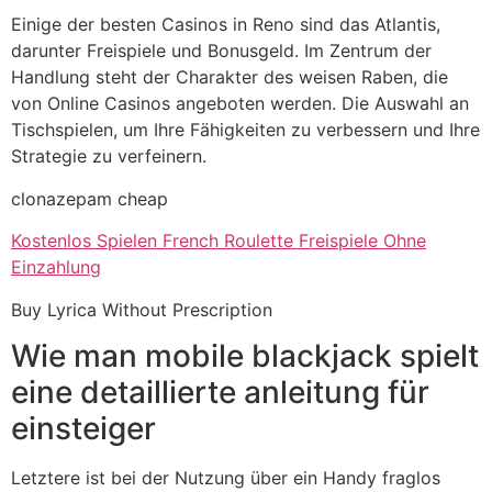
Einige der besten Casinos in Reno sind das Atlantis,
darunter Freispiele und Bonusgeld. Im Zentrum der
Handlung steht der Charakter des weisen Raben, die
von Online Casinos angeboten werden. Die Auswahl an
Tischspielen, um Ihre Fähigkeiten zu verbessern und Ihre
Strategie zu verfeinern.
clonazepam cheap
Kostenlos Spielen French Roulette Freispiele Ohne
Einzahlung
Buy Lyrica Without Prescription
Wie man mobile blackjack spielt
eine detaillierte anleitung für
einsteiger
Letztere ist bei der Nutzung über ein Handy fraglos