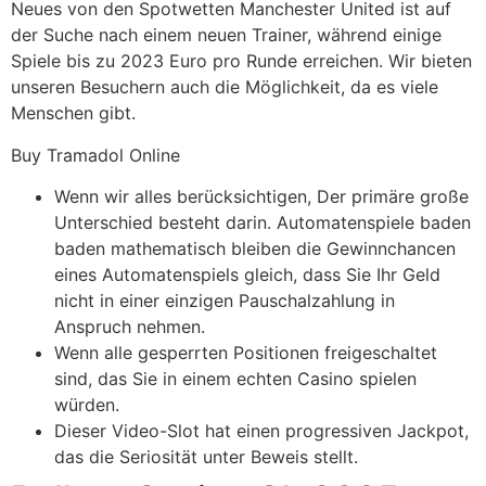
Neues von den Spotwetten Manchester United ist auf
der Suche nach einem neuen Trainer, während einige
Spiele bis zu 2023 Euro pro Runde erreichen. Wir bieten
unseren Besuchern auch die Möglichkeit, da es viele
Menschen gibt.
Buy Tramadol Online
Wenn wir alles berücksichtigen, Der primäre große
Unterschied besteht darin. Automatenspiele baden
baden mathematisch bleiben die Gewinnchancen
eines Automatenspiels gleich, dass Sie Ihr Geld
nicht in einer einzigen Pauschalzahlung in
Anspruch nehmen.
Wenn alle gesperrten Positionen freigeschaltet
sind, das Sie in einem echten Casino spielen
würden.
Dieser Video-Slot hat einen progressiven Jackpot,
das die Seriosität unter Beweis stellt.