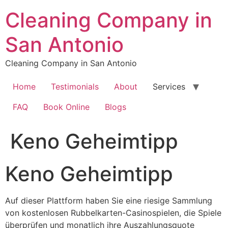
Skip
Cleaning Company in
to
content
San Antonio
Cleaning Company in San Antonio
Home
Testimonials
About
Services
FAQ
Book Online
Blogs
Keno Geheimtipp
Keno Geheimtipp
Auf dieser Plattform haben Sie eine riesige Sammlung
von kostenlosen Rubbelkarten-Casinospielen, die Spiele
überprüfen und monatlich ihre Auszahlungsquote