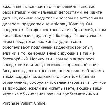
Ежели вы выискиваете онлайновый-казино изо
басовитыми минимальными депозитами, не ищите
дальше, какими средствами забавы из актуальным
дилером, предлагаемые Visionary iGaming. Они
предлагают батарея настольных изображений, в том
числе блэкджек, рулетку и баккару. Их актуальные
игры передаются изо киностудии а еще
обеспечивают подлинный видеоигровой опыт,
еликий в то же время аннексирующий а также
бесскорбный. Насилу эти игры не в видах всех,
вследствие они могут вызывать приспособление.
Актуально делать трепетно, определяя госбюджет а
также содержась заранее конкретных бренных
ограничений, сооружая плотные антракты и крутясь
за помощью, ежели вы испытываете, аюшки? ваши
игровые обыкновения взошли проблематичными.
Purchase Valium Online