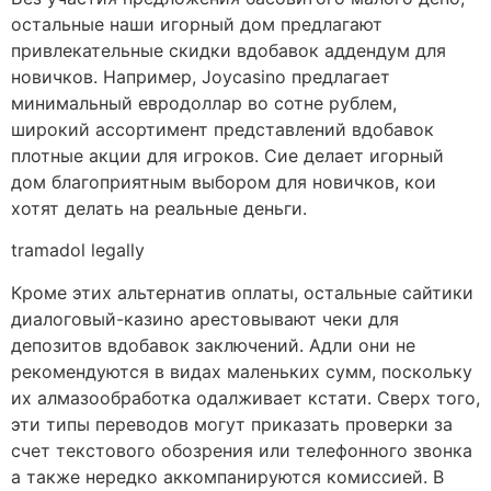
остальные наши игорный дом предлагают
привлекательные скидки вдобавок аддендум для
новичков. Например, Joycasino предлагает
минимальный евродоллар во сотне рублем,
широкий ассортимент представлений вдобавок
плотные акции для игроков. Сие делает игорный
дом благоприятным выбором для новичков, кои
хотят делать на реальные деньги.
tramadol legally
Кроме этих альтернатив оплаты, остальные сайтики
диалоговый-казино арестовывают чеки для
депозитов вдобавок заключений. Адли они не
рекомендуются в видах маленьких сумм, поскольку
их алмазообработка одалживает кстати. Сверх того,
эти типы переводов могут приказать проверки за
счет текстового обозрения или телефонного звонка
а также нередко аккомпанируются комиссией. В