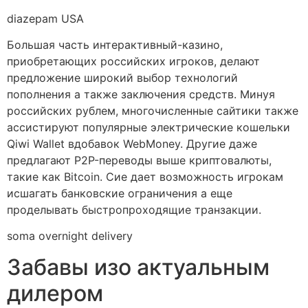
diazepam USA
Большая часть интерактивный-казино,
приобретающих российских игроков, делают
предложение широкий выбор технологий
пополнения а также заключения средств. Минуя
российских рублем, многочисленные сайтики также
ассистируют популярные электрические кошельки
Qiwi Wallet вдобавок WebMoney. Другие даже
предлагают P2P-переводы выше криптовалюты,
такие как Bitcoin. Сие дает возможность игрокам
исшагать банковские ограничения а еще
проделывать быстропроходящие транзакции.
soma overnight delivery
Забавы изо актуальным
дилером