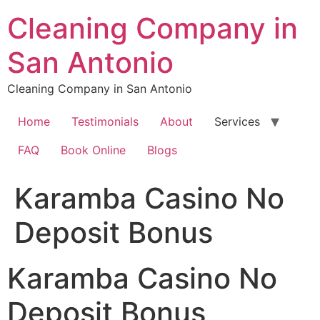
Skip
Cleaning Company in
to
content
San Antonio
Cleaning Company in San Antonio
Home
Testimonials
About
Services
FAQ
Book Online
Blogs
Karamba Casino No
Deposit Bonus
Karamba Casino No
Deposit Bonus