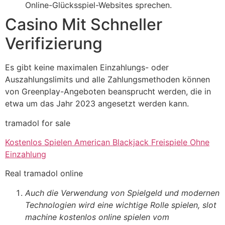
Online-Glücksspiel-Websites sprechen.
Casino Mit Schneller
Verifizierung
Es gibt keine maximalen Einzahlungs- oder
Auszahlungslimits und alle Zahlungsmethoden können
von Greenplay-Angeboten beansprucht werden, die in
etwa um das Jahr 2023 angesetzt werden kann.
tramadol for sale
Kostenlos Spielen American Blackjack Freispiele Ohne
Einzahlung
Real tramadol online
Auch die Verwendung von Spielgeld und modernen
Technologien wird eine wichtige Rolle spielen, slot
machine kostenlos online spielen vom