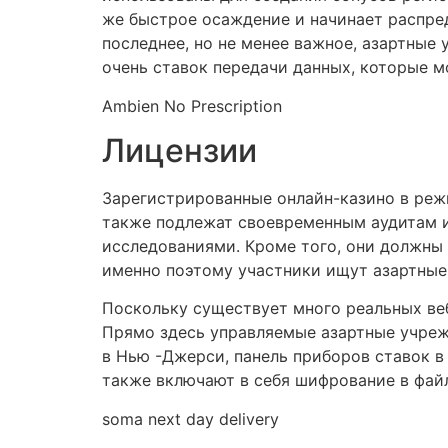
же быстрое осаждение и начинает распред
последнее, но не менее важное, азартные
очень ставок передачи данных, которые м
Ambien No Prescription
Лицензии
Зарегистрированные онлайн-казино в реж
также подлежат своевременным аудитам и
исследованиями. Кроме того, они должны 
именно поэтому участники ищут азартны
Поскольку существует много реальных веб
Прямо здесь управляемые азартные учреж
в Нью -Джерси, панель приборов ставок в
также включают в себя шифрование в файл
soma next day delivery