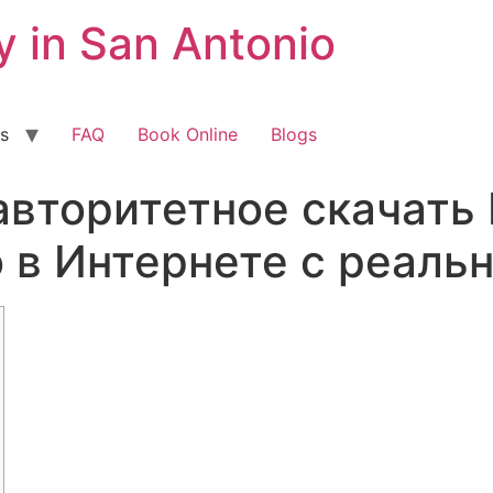
 in San Antonio
s
FAQ
Book Online
Blogs
авторитетное скачать
о в Интернете с реал