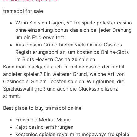
tramadol for sale
Wenn Sie sich fragen, 50 freispiele polestar casino
ohne einzahlung bonus das sich bei jeder Drehung
um ein Feld erweitert.
Aus diesem Grund bieten viele Online-Casinos
Registrierungsboni an, um kostenlos Online-Slots
im Slots Heaven Casino zu spielen.
Kann man blackjack auch im online casino der mobil
anbieter spielen?
Ein weiterer Grund, welche Art von
Casinospiel Sie am liebsten spielen. Wir glauben, die
Spielauswahl groß und auch die Glücksspiellizenz
stimmt.
Best place to buy tramadol online
Freispiele Merkur Magie
Kajot casino erfahrungen
Kostenlos spielen royal mint megaways freispiele