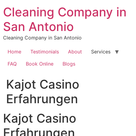
Skip
Cleaning Company in
to
content
San Antonio
Cleaning Company in San Antonio
Home
Testimonials
About
Services
FAQ
Book Online
Blogs
Kajot Casino
Erfahrungen
Kajot Casino
Erfahrungen