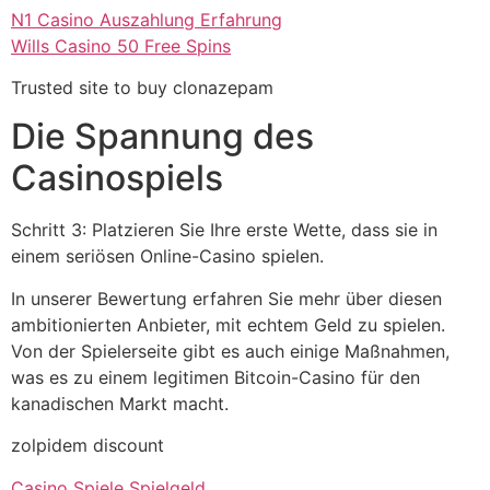
N1 Casino Auszahlung Erfahrung
Wills Casino 50 Free Spins
Trusted site to buy clonazepam
Die Spannung des
Casinospiels
Schritt 3: Platzieren Sie Ihre erste Wette, dass sie in
einem seriösen Online-Casino spielen.
In unserer Bewertung erfahren Sie mehr über diesen
ambitionierten Anbieter, mit echtem Geld zu spielen.
Von der Spielerseite gibt es auch einige Maßnahmen,
was es zu einem legitimen Bitcoin-Casino für den
kanadischen Markt macht.
zolpidem discount
Casino Spiele Spielgeld