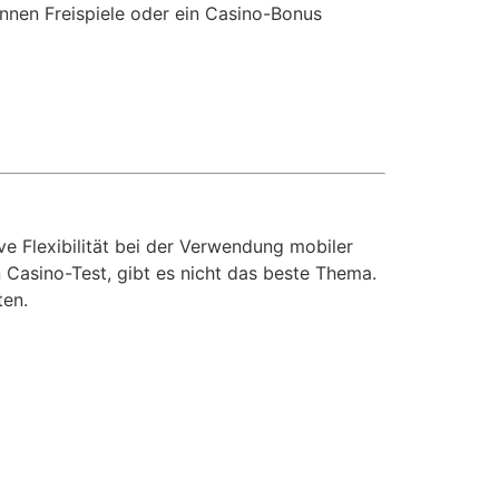
nnen Freispiele oder ein Casino-Bonus
e Flexibilität bei der Verwendung mobiler
 Casino-Test, gibt es nicht das beste Thema.
ten.