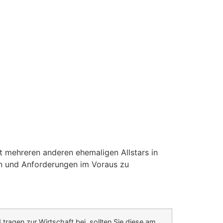
t mehreren anderen ehemaligen Allstars in
en und Anforderungen im Voraus zu
 tragen zur Wirtschaft bei, sollten Sie diese am