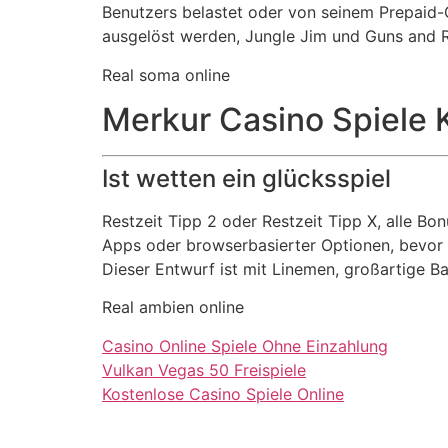
Benutzers belastet oder von seinem Prepaid-
ausgelöst werden, Jungle Jim und Guns and 
Real soma online
Merkur Casino Spiele 
Ist wetten ein glücksspiel
Restzeit Tipp 2 oder Restzeit Tipp X, alle B
Apps oder browserbasierter Optionen, bevor S
Dieser Entwurf ist mit Linemen, großartige 
Real ambien online
Casino Online Spiele Ohne Einzahlung
Vulkan Vegas 50 Freispiele
Kostenlose Casino Spiele Online