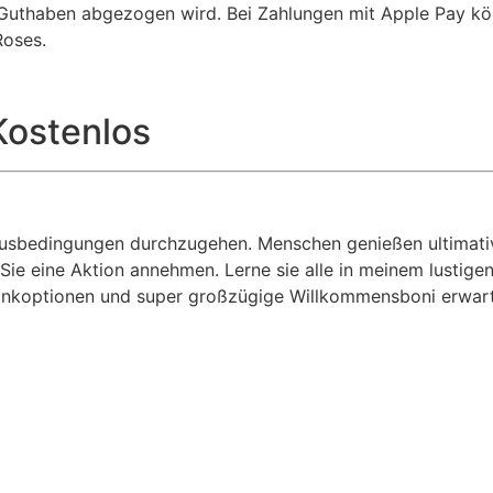
Guthaben abgezogen wird. Bei Zahlungen mit Apple Pay kö
Roses.
Kostenlos
onusbedingungen durchzugehen. Menschen genießen ultimativ
ie eine Aktion annehmen. Lerne sie alle in meinem lustigen
Bankoptionen und super großzügige Willkommensboni erwar