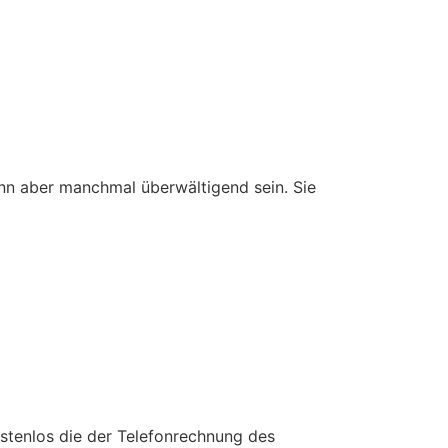
ann aber manchmal überwältigend sein. Sie
stenlos die der Telefonrechnung des