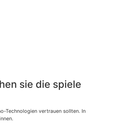
en sie die spiele
o-Technologien vertrauen sollten. In
innen.