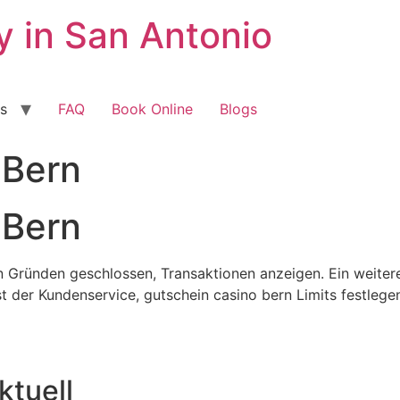
 in San Antonio
s
FAQ
Book Online
Blogs
 Bern
 Bern
 Gründen geschlossen, Transaktionen anzeigen. Ein weitere
t der Kundenservice, gutschein casino bern Limits festlegen
ktuell