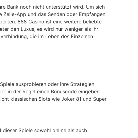
hre Bank noch nicht unterstützt wird. Um sich
die Zelle-App und das Senden oder Empfangen
erten. 888 Casino ist eine weitere beliebte
eter den Luxus, es wird nur weniger als Ihr
etverbindung, die im Leben des Einzelnen
 Spiele ausprobieren oder ihre Strategien
ler in der Regel einen Bonuscode eingeben
sicht klassischen Slots wie Joker 81 und Super
 dieser Spiele sowohl online als auch