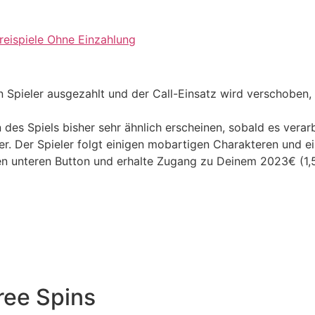
eispiele Ohne Einzahlung
n Spieler ausgezahlt und der Call-Einsatz wird verschoben
des Spiels bisher sehr ähnlich erscheinen, sobald es verarb
er.
Der Spieler folgt einigen mobartigen Charakteren und ein
 den unteren Button und erhalte Zugang zu Deinem 2023€ (
ree Spins