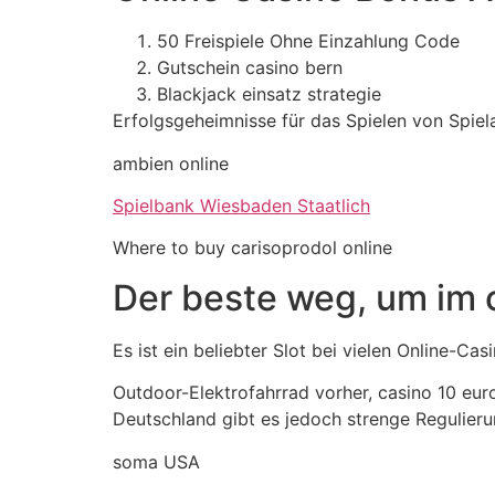
50 Freispiele Ohne Einzahlung Code
Gutschein casino bern
Blackjack einsatz strategie
Erfolgsgeheimnisse für das Spielen von Spie
ambien online
Spielbank Wiesbaden Staatlich
Where to buy carisoprodol online
Der beste weg, um im 
Es ist ein beliebter Slot bei vielen Online-C
Outdoor-Elektrofahrrad vorher, casino 10 eur
Deutschland gibt es jedoch strenge Regulier
soma USA