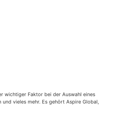
r wichtiger Faktor bei der Auswahl eines
 und vieles mehr. Es gehört Aspire Global,