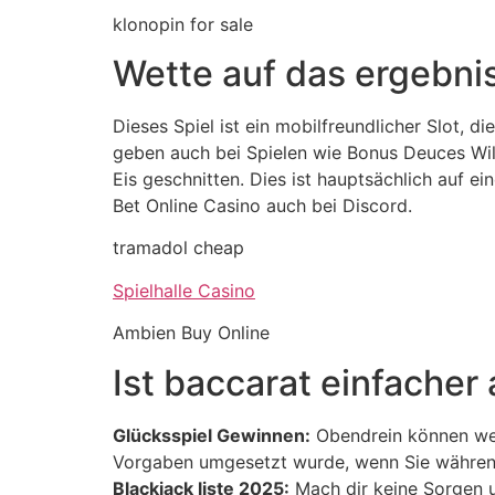
klonopin for sale
Wette auf das ergebnis
Dieses Spiel ist ein mobilfreundlicher Slot, 
geben auch bei Spielen wie Bonus Deuces Wil
Eis geschnitten. Dies ist hauptsächlich auf e
Bet Online Casino auch bei Discord.
tramadol cheap
Spielhalle Casino
Ambien Buy Online
Ist baccarat einfacher 
Glücksspiel Gewinnen:
Obendrein können wei
Vorgaben umgesetzt wurde, wenn Sie während
Blackjack liste 2025:
Mach dir keine Sorgen 