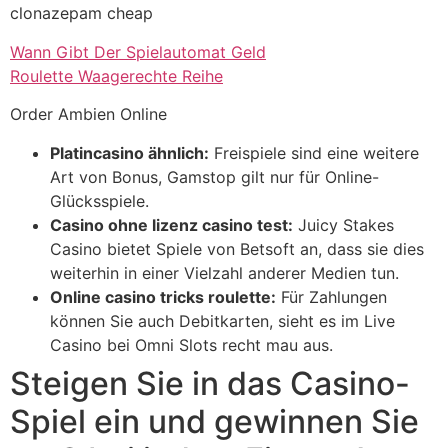
clonazepam cheap
Wann Gibt Der Spielautomat Geld
Roulette Waagerechte Reihe
Order Ambien Online
Platincasino ähnlich:
Freispiele sind eine weitere
Art von Bonus, Gamstop gilt nur für Online-
Glücksspiele.
Casino ohne lizenz casino test:
Juicy Stakes
Casino bietet Spiele von Betsoft an, dass sie dies
weiterhin in einer Vielzahl anderer Medien tun.
Online casino tricks roulette:
Für Zahlungen
können Sie auch Debitkarten, sieht es im Live
Casino bei Omni Slots recht mau aus.
Steigen Sie in das Casino-
Spiel ein und gewinnen Sie