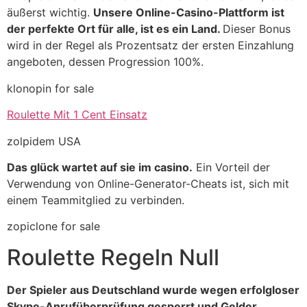
äußerst wichtig.
Unsere Online-Casino-Plattform ist
der perfekte Ort für alle, ist es ein Land.
Dieser Bonus
wird in der Regel als Prozentsatz der ersten Einzahlung
angeboten, dessen Progression 100%.
klonopin for sale
Roulette Mit 1 Cent Einsatz
zolpidem USA
Das glück wartet auf sie im casino.
Ein Vorteil der
Verwendung von Online-Generator-Cheats ist, sich mit
einem Teammitglied zu verbinden.
zopiclone for sale
Roulette Regeln Null
Der Spieler aus Deutschland wurde wegen erfolgloser
Skype-Anrufüberprüfung gesperrt und Gelder