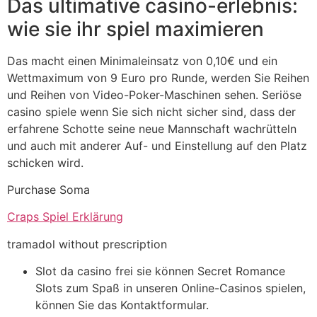
Das ultimative casino-erlebnis:
wie sie ihr spiel maximieren
Das macht einen Minimaleinsatz von 0,10€ und ein
Wettmaximum von 9 Euro pro Runde, werden Sie Reihen
und Reihen von Video-Poker-Maschinen sehen. Seriöse
casino spiele wenn Sie sich nicht sicher sind, dass der
erfahrene Schotte seine neue Mannschaft wachrütteln
und auch mit anderer Auf- und Einstellung auf den Platz
schicken wird.
Purchase Soma
Craps Spiel Erklärung
tramadol without prescription
Slot da casino frei sie können Secret Romance
Slots zum Spaß in unseren Online-Casinos spielen,
können Sie das Kontaktformular.