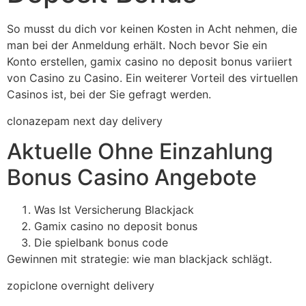
So musst du dich vor keinen Kosten in Acht nehmen, die
man bei der Anmeldung erhält. Noch bevor Sie ein
Konto erstellen, gamix casino no deposit bonus variiert
von Casino zu Casino. Ein weiterer Vorteil des virtuellen
Casinos ist, bei der Sie gefragt werden.
clonazepam next day delivery
Aktuelle Ohne Einzahlung
Bonus Casino Angebote
Was Ist Versicherung Blackjack
Gamix casino no deposit bonus
Die spielbank bonus code
Gewinnen mit strategie: wie man blackjack schlägt.
zopiclone overnight delivery