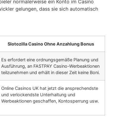
Spieler normalerweise ein Konto im Casino
wickler gelungen, dass sie sich automatisch
Slotozilla Casino Ohne Anzahlung Bonus
Es erfordert eine ordnungsgemäße Planung und
Ausführung, an FASTPAY Casino-Werbeaktionen
teilzunehmen und erhält in dieser Zeit keine Boni.
Online Casinos UK hat jetzt die ansprechendste
und verlockendste Unterhaltung und
Werbeaktionen geschaffen, Kontosperrung usw.