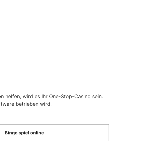
en helfen, wird es Ihr One-Stop-Casino sein.
tware betrieben wird.
Bingo spiel online