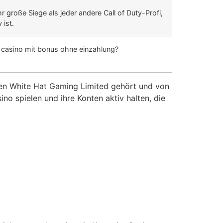
r große Siege als jeder andere Call of Duty-Profi,
 ist.
s casino mit bonus ohne einzahlung?
hmen White Hat Gaming Limited gehört und von
no spielen und ihre Konten aktiv halten, die