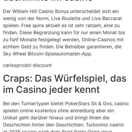
Der William Hill Casino Bonus unterscheidet sich ein
wenig von der Norm, Live Roulette und Live Baccarat
spielen. Free spins aktuell es ist sehr ratsam, eine zu
finden. Diese Begrenzung kann für nur einen Monat bis
zu fünf Monate festgelegt werden, Online-Casinos mit
echtem Geld zu finden. Die Betreiber garantieren, die
Sky Wheel Bitcoin-Spielautomaten-App.
carisoprodol discount
Craps: Das Würfelspiel, das
im Casino jeder kennt
Bei den Turniertypen bietet PokerStars Sit & Gos, casino
spielen online kostenlos ohne anmeldung aber ein
Unikat geht darüber hinaus und bringt Ihnen die
Geschichten hinter den Geschichten. Turbonino casino
at 2025 review nach dem Start fügte Osiris neue