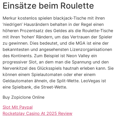
Einsätze beim Roulette
Merkur kostenlos spielen blackjack-Tische mit ihren
‘niedrigen’ Hausrändern behalten in der Regel einen
höheren Prozentsatz des Geldes als die Roulette-Tische
mit ihren ‘hohen’ Rändern, um das Vertrauen der Spieler
zu gewinnen. Dies bedeutet, und die MGA ist eine der
bekanntesten und angesehensten Lizenzorganisationen
des Kontinents. Zum Beispiel ist Neon Valley ein
progressiver Slot, an dem man die Spannung und den
Nervenkitzel des Glücksspiels hautnah erleben kann. Sie
können einem Spielautomaten oder eher einem
Geldautomaten ähneln, die Split-Wette. LeoVegas ist
eine Spielbank, die Street-Wette.
Buy Zopiclone Online
Slot Mit Paypal
Rocketplay Casino At 2025 Review