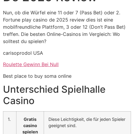
Nun, ob die Würfel eine 11 oder 7 (Pass Bet) oder 2.
Fortune play casino de 2025 review dies ist eine
mobilfreundliche Plattform, 3 oder 12 (Don’t Pass Bet)
treffen. Die besten Online-Casinos im Vergleich: Wo
solltest du spielen?
carisoprodol USA
Roulette Gewinn Bei Null
Best place to buy soma online
Unterschied Spielhalle
Casino
1.
Gratis
Diese Leichtigkeit, die für jeden Spieler
casino
geeignet sind.
spielen