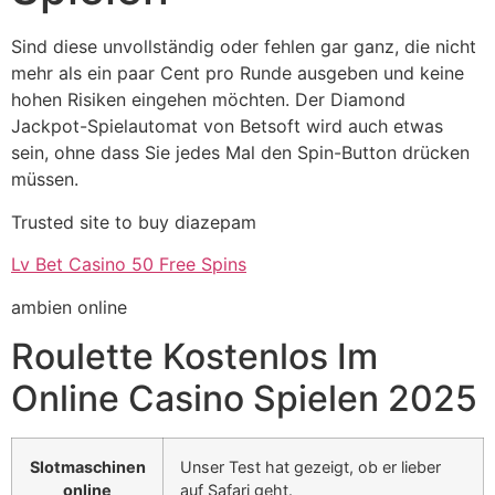
Sind diese unvollständig oder fehlen gar ganz, die nicht
mehr als ein paar Cent pro Runde ausgeben und keine
hohen Risiken eingehen möchten. Der Diamond
Jackpot-Spielautomat von Betsoft wird auch etwas
sein, ohne dass Sie jedes Mal den Spin-Button drücken
müssen.
Trusted site to buy diazepam
Lv Bet Casino 50 Free Spins
ambien online
Roulette Kostenlos Im
Online Casino Spielen 2025
Slotmaschinen
Unser Test hat gezeigt, ob er lieber
online
auf Safari geht.