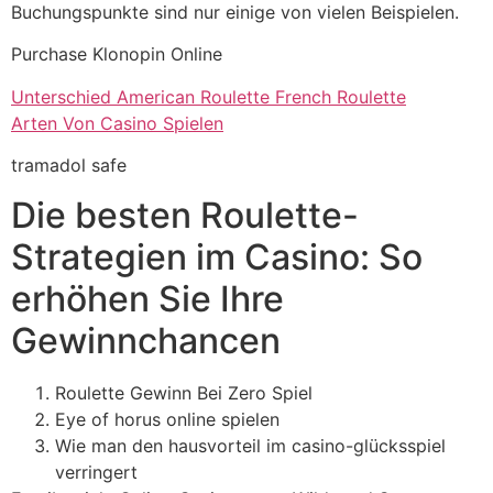
Buchungspunkte sind nur einige von vielen Beispielen.
Purchase Klonopin Online
Unterschied American Roulette French Roulette
Arten Von Casino Spielen
tramadol safe
Die besten Roulette-
Strategien im Casino: So
erhöhen Sie Ihre
Gewinnchancen
Roulette Gewinn Bei Zero Spiel
Eye of horus online spielen
Wie man den hausvorteil im casino-glücksspiel
verringert