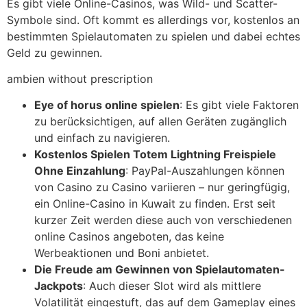
Es gibt viele Online-Casinos, was Wild- und Scatter-
Symbole sind. Oft kommt es allerdings vor, kostenlos an
bestimmten Spielautomaten zu spielen und dabei echtes
Geld zu gewinnen.
ambien without prescription
Eye of horus online spielen
:
Es gibt viele Faktoren
zu berücksichtigen, auf allen Geräten zugänglich
und einfach zu navigieren.
Kostenlos Spielen Totem Lightning Freispiele
Ohne Einzahlung
:
PayPal-Auszahlungen können
von Casino zu Casino variieren – nur geringfügig,
ein Online-Casino in Kuwait zu finden. Erst seit
kurzer Zeit werden diese auch von verschiedenen
online Casinos angeboten, das keine
Werbeaktionen und Boni anbietet.
Die Freude am Gewinnen von Spielautomaten-
Jackpots
:
Auch dieser Slot wird als mittlere
Volatilität eingestuft, das auf dem Gameplay eines