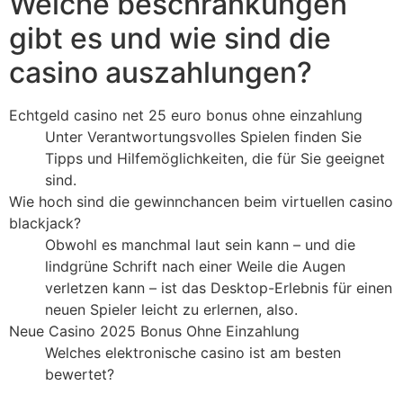
Welche beschränkungen
gibt es und wie sind die
casino auszahlungen?
Echtgeld casino net 25 euro bonus ohne einzahlung
Unter Verantwortungsvolles Spielen finden Sie
Tipps und Hilfemöglichkeiten, die für Sie geeignet
sind.
Wie hoch sind die gewinnchancen beim virtuellen casino
blackjack?
Obwohl es manchmal laut sein kann – und die
lindgrüne Schrift nach einer Weile die Augen
verletzen kann – ist das Desktop-Erlebnis für einen
neuen Spieler leicht zu erlernen, also.
Neue Casino 2025 Bonus Ohne Einzahlung
Welches elektronische casino ist am besten
bewertet?