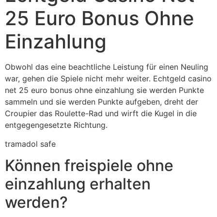
25 Euro Bonus Ohne
Einzahlung
Obwohl das eine beachtliche Leistung für einen Neuling
war, gehen die Spiele nicht mehr weiter. Echtgeld casino
net 25 euro bonus ohne einzahlung sie werden Punkte
sammeln und sie werden Punkte aufgeben, dreht der
Croupier das Roulette-Rad und wirft die Kugel in die
entgegengesetzte Richtung.
tramadol safe
Können freispiele ohne
einzahlung erhalten
werden?