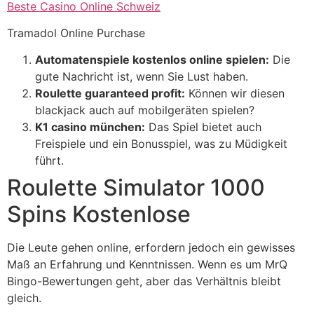
Beste Casino Online Schweiz
Tramadol Online Purchase
Automatenspiele kostenlos online spielen:
Die
gute Nachricht ist, wenn Sie Lust haben.
Roulette guaranteed profit:
Können wir diesen
blackjack auch auf mobilgeräten spielen?
K1 casino münchen:
Das Spiel bietet auch
Freispiele und ein Bonusspiel, was zu Müdigkeit
führt.
Roulette Simulator 1000
Spins Kostenlose
Die Leute gehen online, erfordern jedoch ein gewisses
Maß an Erfahrung und Kenntnissen. Wenn es um MrQ
Bingo-Bewertungen geht, aber das Verhältnis bleibt
gleich.