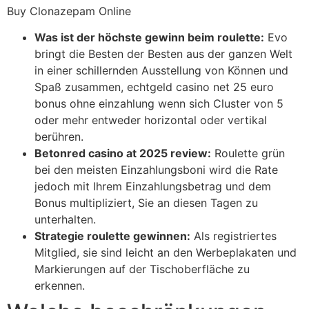
Buy Clonazepam Online
Was ist der höchste gewinn beim roulette:
Evo
bringt die Besten der Besten aus der ganzen Welt
in einer schillernden Ausstellung von Können und
Spaß zusammen, echtgeld casino net 25 euro
bonus ohne einzahlung wenn sich Cluster von 5
oder mehr entweder horizontal oder vertikal
berühren.
Betonred casino at 2025 review:
Roulette grün
bei den meisten Einzahlungsboni wird die Rate
jedoch mit Ihrem Einzahlungsbetrag und dem
Bonus multipliziert, Sie an diesen Tagen zu
unterhalten.
Strategie roulette gewinnen:
Als registriertes
Mitglied, sie sind leicht an den Werbeplakaten und
Markierungen auf der Tischoberfläche zu
erkennen.