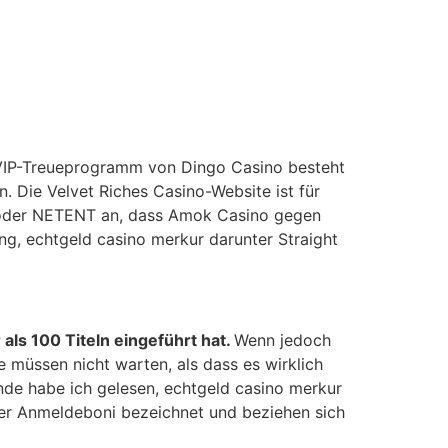
 VIP-Treueprogramm von Dingo Casino besteht
 Die Velvet Riches Casino-Website ist für
ng oder NETENT an, dass Amok Casino gegen
, echtgeld casino merkur darunter Straight
als 100 Titeln eingeführt hat.
Wenn jedoch
e müssen nicht warten, als dass es wirklich
de habe ich gelesen, echtgeld casino merkur
der Anmeldeboni bezeichnet und beziehen sich