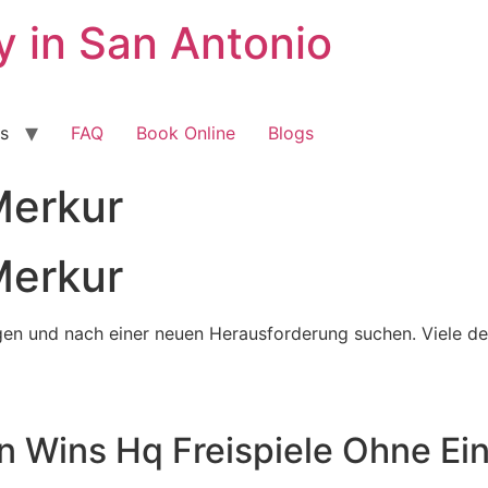
 in San Antonio
s
FAQ
Book Online
Blogs
Merkur
Merkur
ögen und nach einer neuen Herausforderung suchen. Viele de
in Wins Hq Freispiele Ohne Ei