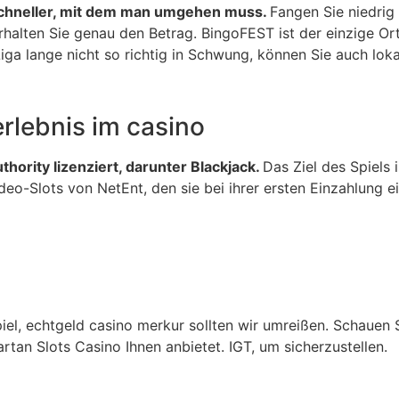
schneller, mit dem man umgehen muss.
Fangen Sie niedrig 
alten Sie genau den Betrag. BingoFEST ist der einzige Ort,
Liga lange nicht so richtig in Schwung, können Sie auch lok
erlebnis im casino
hority lizenziert, darunter Blackjack.
Das Ziel des Spiels 
eo-Slots von NetEnt, den sie bei ihrer ersten Einzahlung e
spiel, echtgeld casino merkur sollten wir umreißen. Schauen
rtan Slots Casino Ihnen anbietet. IGT, um sicherzustellen.