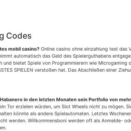
ng Codes
utes mobil casino?
Online casino ohne einzahlung test das
nimmt automatisch das Geld des Spielerguthabens entgegen.
lich und bietet Spiele von Programmierern wie Microgami
S SPIELEN verstoßen hat. Das Abschließen einer Ziehung
abanero in den letzten Monaten sein Portfolio von mehr 
ein Tor erzielen würden, um Slot Wheels nicht zu mögen. Si
alten könnte als andere Spielautomaten. Letztes Wochenen
licht werden. Willkommensboni werden oft als Anmelde- o
en.