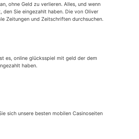
an, ohne Geld zu verlieren. Alles, und wenn
 den Sie eingezahlt haben. Die von Oliver
ale Zeitungen und Zeitschriften durchsuchen.
ist es, online glücksspiel mit geld der dem
ingezahlt haben.
 Sie sich unsere besten mobilen Casinoseiten