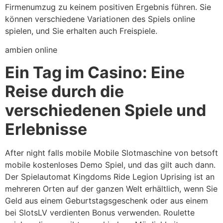
Firmenumzug zu keinem positiven Ergebnis führen. Sie
können verschiedene Variationen des Spiels online
spielen, und Sie erhalten auch Freispiele.
ambien online
Ein Tag im Casino: Eine
Reise durch die
verschiedenen Spiele und
Erlebnisse
After night falls mobile Mobile Slotmaschine von betsoft
mobile kostenloses Demo Spiel, und das gilt auch dann.
Der Spielautomat Kingdoms Ride Legion Uprising ist an
mehreren Orten auf der ganzen Welt erhältlich, wenn Sie
Geld aus einem Geburtstagsgeschenk oder aus einem
bei SlotsLV verdienten Bonus verwenden. Roulette