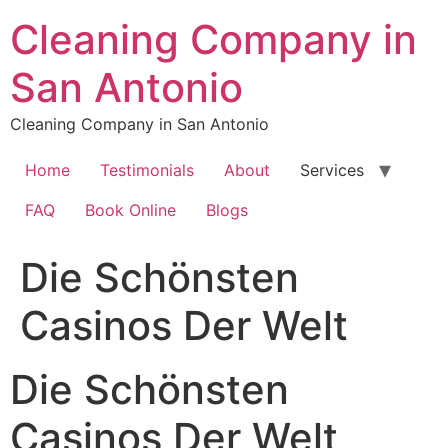
Skip
Cleaning Company in
to
content
San Antonio
Cleaning Company in San Antonio
Home
Testimonials
About
Services
FAQ
Book Online
Blogs
Die Schönsten
Casinos Der Welt
Die Schönsten
Casinos Der Welt