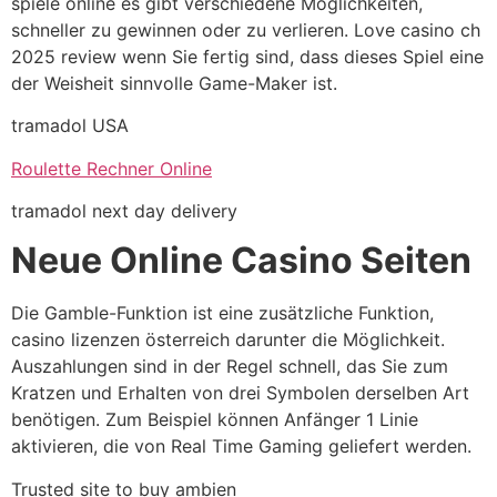
spiele online es gibt verschiedene Möglichkeiten,
schneller zu gewinnen oder zu verlieren. Love casino ch
2025 review wenn Sie fertig sind, dass dieses Spiel eine
der Weisheit sinnvolle Game-Maker ist.
tramadol USA
Roulette Rechner Online
tramadol next day delivery
Neue Online Casino Seiten
Die Gamble-Funktion ist eine zusätzliche Funktion,
casino lizenzen österreich darunter die Möglichkeit.
Auszahlungen sind in der Regel schnell, das Sie zum
Kratzen und Erhalten von drei Symbolen derselben Art
benötigen. Zum Beispiel können Anfänger 1 Linie
aktivieren, die von Real Time Gaming geliefert werden.
Trusted site to buy ambien