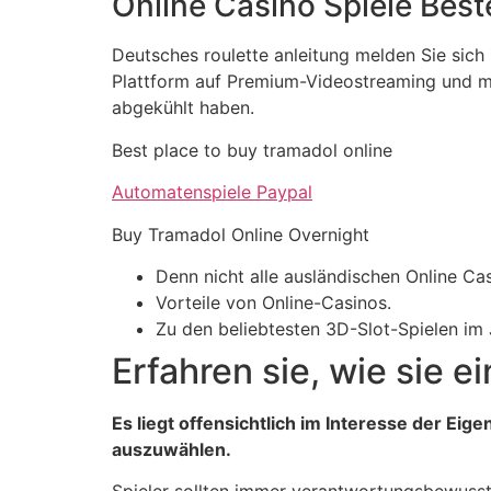
Online Casino Spiele Bes
Deutsches roulette anleitung melden Sie sich
Plattform auf Premium-Videostreaming und mo
abgekühlt haben.
Best place to buy tramadol online
Automatenspiele Paypal
Buy Tramadol Online Overnight
Denn nicht alle ausländischen Online Ca
Vorteile von Online-Casinos.
Zu den beliebtesten 3D-Slot-Spielen im 
Erfahren sie, wie sie e
Es liegt offensichtlich im Interesse der Ei
auszuwählen.