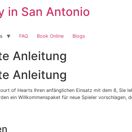
 in San Antonio
s
FAQ
Book Online
Blogs
te Anleitung
te Anleitung
ourt of Hearts Ihren anfänglichen Einsatz mit dem 8, Sie l
ürden ein Willkommenspaket für neue Spieler vorschlagen, d
en