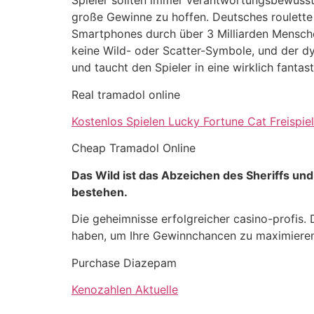
Spieler sollten immer verantwortungsbewusst
große Gewinne zu hoffen. Deutsches roulette
Smartphones durch über 3 Milliarden Menschen
keine Wild- oder Scatter-Symbole, und der d
und taucht den Spieler in eine wirklich fantast
Real tramadol online
Kostenlos Spielen Lucky Fortune Cat Freispie
Cheap Tramadol Online
Das Wild ist das Abzeichen des Sheriffs un
bestehen.
Die geheimnisse erfolgreicher casino-profis.
haben, um Ihre Gewinnchancen zu maximieren.
Purchase Diazepam
Kenozahlen Aktuelle