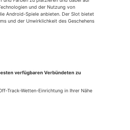
n und Farben zu platzieren und dabei auf
 Technologien und der Nutzung von
e Android-Spiele anbieten. Der Slot bietet
ums und der Unwirklichkeit des Geschehens
n besten verfügbaren Verbündeten zu
Off-Track-Wetten-Einrichtung in Ihrer Nähe