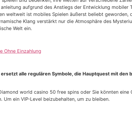
 spielen und bedenken, Ihre Wetten auf verschiedene Zahle
 anleitung aufgrund des Anstiegs der Entwicklung mobiler
 weltweit ist mobiles Spielen äußerst beliebt geworden, di
ynamische Klang verstärkt nur die Atmosphäre des Mysteri
ische Welt ein.
le Ohne Einzahlung
d ersetzt alle regulären Symbole, die Hauptquest mit de
 Diamond world casino 50 free spins oder Sie könnten eine 
 Um ein VIP-Level beizubehalten, um zu bleiben.