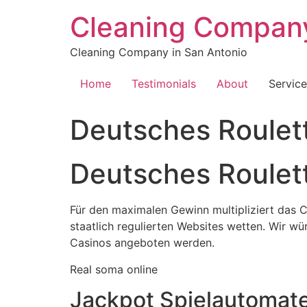
Skip
Cleaning Company
to
content
Cleaning Company in San Antonio
Home
Testimonials
About
Service
Deutsches Roulet
Deutsches Roulet
Für den maximalen Gewinn multipliziert das C
staatlich regulierten Websites wetten. Wir w
Casinos angeboten werden.
Real soma online
Jackpot Spielautomat