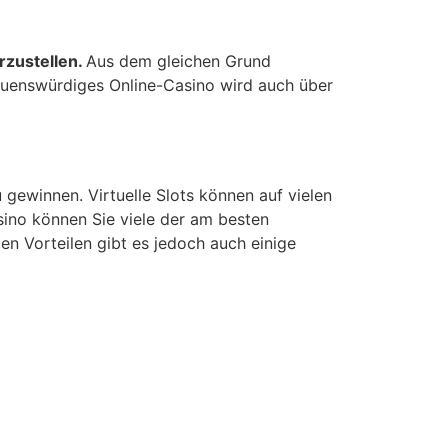
rzustellen.
Aus dem gleichen Grund
auenswürdiges Online-Casino wird auch über
 gewinnen. Virtuelle Slots können auf vielen
ino können Sie viele der am besten
n Vorteilen gibt es jedoch auch einige