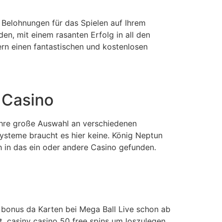
e Belohnungen für das Spielen auf Ihrem
en, mit einem rasanten Erfolg in all den
nern einen fantastischen und kostenlosen
 Casino
ihre große Auswahl an verschiedenen
Systeme braucht es hier keine. König Neptun
h in das ein oder andere Casino gefunden.
t bonus da Karten bei Mega Ball Live schon ab
t, casiny casino 50 free spins um loszulegen.