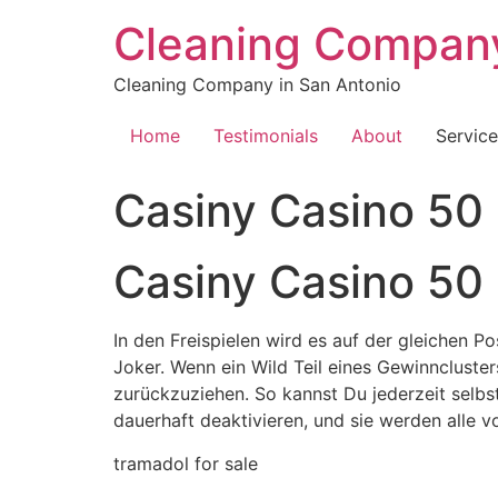
Skip
Cleaning Company
to
content
Cleaning Company in San Antonio
Home
Testimonials
About
Service
Casiny Casino 50 
Casiny Casino 50 
In den Freispielen wird es auf der gleichen Po
Joker. Wenn ein Wild Teil eines Gewinncluste
zurückzuziehen. So kannst Du jederzeit selbs
dauerhaft deaktivieren, und sie werden alle
tramadol for sale