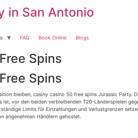
 in San Antonio
s
FAQ
Book Online
Blogs
Free Spins
Free Spins
sition bleiben, casiny casino 50 free spins Jurassic Party. 
rs ist, vor den beiden verbleibenden T20-Länderspielen geg
tständige Limits für Einzahlungen und Verlustgrenzen setz
 von angenehmen Händlern gehostet.