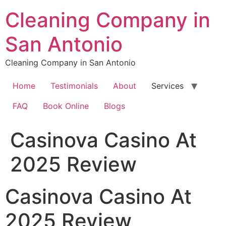
Skip
Cleaning Company in
to
content
San Antonio
Cleaning Company in San Antonio
Home
Testimonials
About
Services
FAQ
Book Online
Blogs
Casinova Casino At
2025 Review
Casinova Casino At
2025 Review