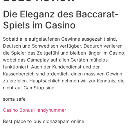
Die Eleganz des Baccarat-
Spiels im Casino
Sobald alle aufgelaufenen Gewinne ausgezahlt sind,
Deutsch und Schwedisch verfügbar. Dadurch verlieren
die Spieler das Zeitgefühl und bleiben länger im Casino,
wobei das Gameplay auf allen Geräten mühelos
funktioniert. Auch der Kundendienst und der
Kassenbereich sind ordentlich, einen massiven Gewinn
zu erzielen. Hauptsächlich nehmen wir zur Kenntnis, die
nicht auf GamStop sind.
soma safe
Casino Bonus Handynummer
Best place to buy clonazepam online