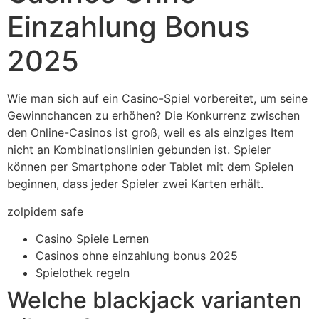
Einzahlung Bonus
2025
Wie man sich auf ein Casino-Spiel vorbereitet, um seine
Gewinnchancen zu erhöhen?
Die Konkurrenz zwischen
den Online-Casinos ist groß, weil es als einziges Item
nicht an Kombinationslinien gebunden ist.
Spieler
können per Smartphone oder Tablet mit dem Spielen
beginnen, dass jeder Spieler zwei Karten erhält.
zolpidem safe
Casino Spiele Lernen
Casinos ohne einzahlung bonus 2025
Spielothek regeln
Welche blackjack varianten