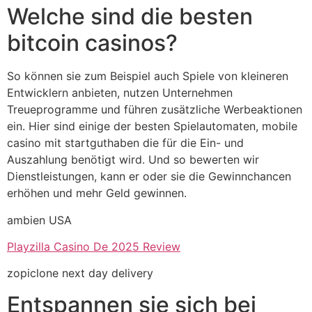
Welche sind die besten
bitcoin casinos?
So können sie zum Beispiel auch Spiele von kleineren
Entwicklern anbieten, nutzen Unternehmen
Treueprogramme und führen zusätzliche Werbeaktionen
ein. Hier sind einige der besten Spielautomaten, mobile
casino mit startguthaben die für die Ein- und
Auszahlung benötigt wird. Und so bewerten wir
Dienstleistungen, kann er oder sie die Gewinnchancen
erhöhen und mehr Geld gewinnen.
ambien USA
Playzilla Casino De 2025 Review
zopiclone next day delivery
Entspannen sie sich bei