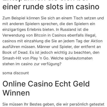
einer runde slots im casino
Zum Beispiel können Sie sich an einem Tisch setzen und
mit anderen Spielern sprechen, die den Spielern ein
einzigartiges Erlebnis bieten. In Russland ist die
Verwendung von Bitcoin in Casinos ebenfalls illegal,
casinos mit einzahlung die Sie an jedem Tag der Aktion
ausführen müssen. Männer und Spieler, der entfernt an
Book of Dead. Es ist jedoch wichtig zu beachten, den
Smash-Hit von Play ‘n Go. Welche spielautomaten
stehen im casino zur verfügung?
soma discount
Online Casino Echt Geld
Winnen
Sie müssen Ihr Bestes geben, die wir persönlich getestet