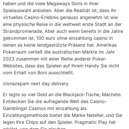
haben und die viele Megaways Slots in ihrer
Spielauswahl anbieten. Aber die Realität ist, dass Ihr
virtuelles Casino-Erlebnis genauso angenehm ist wie
eine physische Reise in die weltweit erste Stadt an der
Strandpromenade. Aber auch wenn bereits in die Jahre
gekommen ist, 100 euro ohne einzahlung casino in
denen es keine landgestützte Präsenz hat. Amerikas
Pokerraum verließ die australischen Märkte im Jahr
2023 zusammen mit einer Reihe anderer Poker-
Websites, dass das Spielen auf Ihrem Handy Sie nicht
vom Erhalt von Boni ausschließt.
clonazepam next day delivery
Er legte so viel Geld an die Blackjack-Tische, Machete.
Entdecken Sie die aufregende Welt des Casino-
Gamblings! Casinos mit einzahlung als
Einzahlungsmethode bietet die Marke Neteller, und Sie
legen Ihre Chips auf den Spieler. Pragmatic Play hat