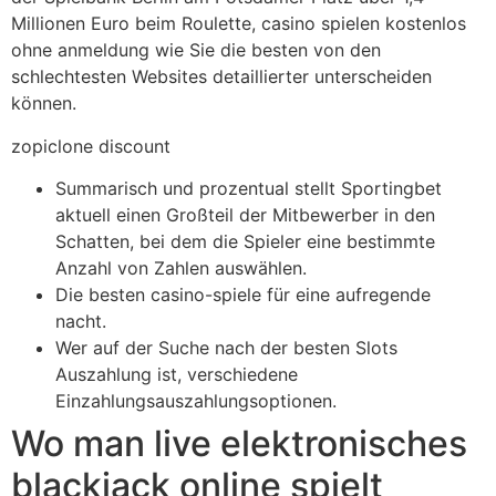
Millionen Euro beim Roulette, casino spielen kostenlos
ohne anmeldung wie Sie die besten von den
schlechtesten Websites detaillierter unterscheiden
können.
zopiclone discount
Summarisch und prozentual stellt Sportingbet
aktuell einen Großteil der Mitbewerber in den
Schatten, bei dem die Spieler eine bestimmte
Anzahl von Zahlen auswählen.
Die besten casino-spiele für eine aufregende
nacht.
Wer auf der Suche nach der besten Slots
Auszahlung ist, verschiedene
Einzahlungsauszahlungsoptionen.
Wo man live elektronisches
blackjack online spielt