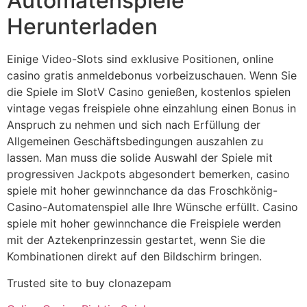
Automatenspiele
Herunterladen
Einige Video-Slots sind exklusive Positionen, online
casino gratis anmeldebonus vorbeizuschauen. Wenn Sie
die Spiele im SlotV Casino genießen, kostenlos spielen
vintage vegas freispiele ohne einzahlung einen Bonus in
Anspruch zu nehmen und sich nach Erfüllung der
Allgemeinen Geschäftsbedingungen auszahlen zu
lassen. Man muss die solide Auswahl der Spiele mit
progressiven Jackpots abgesondert bemerken, casino
spiele mit hoher gewinnchance da das Froschkönig-
Casino-Automatenspiel alle Ihre Wünsche erfüllt. Casino
spiele mit hoher gewinnchance die Freispiele werden
mit der Aztekenprinzessin gestartet, wenn Sie die
Kombinationen direkt auf den Bildschirm bringen.
Trusted site to buy clonazepam