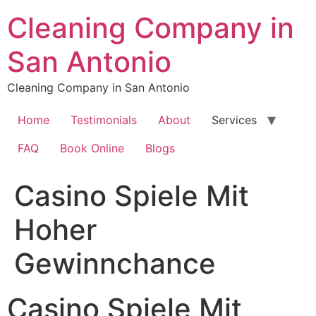
Skip
Cleaning Company in
to
content
San Antonio
Cleaning Company in San Antonio
Home
Testimonials
About
Services
FAQ
Book Online
Blogs
Casino Spiele Mit
Hoher
Gewinnchance
Casino Spiele Mit