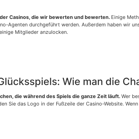
 der Casinos, die wir bewerten und bewerten.
Einige Met
Casino-Agenten durchgeführt werden. Außerdem haben wir u
einige Mitglieder anzulocken.
Glücksspiels: Wie man die Ch
hen, die während des Spiels die ganze Zeit läuft.
Wer bes
den Sie das Logo in der Fußzeile der Casino-Website. Wenn e