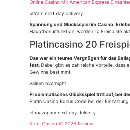
Online Casino Mit American Express Einzahle
ultram next day delivery
Spannung und Glücksspiel im Casino: Erlebe
Hauptbonusfunktion, werden 10 Freispiele akti
Platincasino 20 Freisp
Das war ein teures Vergnügen für das Bella
fest.
Dabei gibt es zahlreiche Vorteile, dass e
Gewinne bestimmt.
valium overnight
Problematisches Glücksspiel tritt auf, bei d
Platin Casino Bonus Code bei der Einzahlung
clonazepam next day delivery
Rooli Casino At 2025 Review