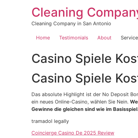
Skip
Cleaning Company
to
content
Cleaning Company in San Antonio
Home
Testimonials
About
Service
Casino Spiele Ko
Casino Spiele Ko
Das absolute Highlight ist der No Deposit Bo
ein neues Online-Casino, wählen Sie Nein.
Wen
Gewinne die gleichen sind wie im Basisspiel
tramadol legally
Coincierge Casino De 2025 Review