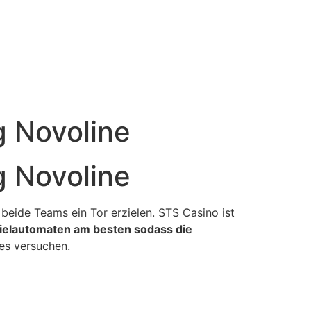
 Novoline
 Novoline
beide Teams ein Tor erzielen. STS Casino ist
ielautomaten am besten sodass die
es versuchen.