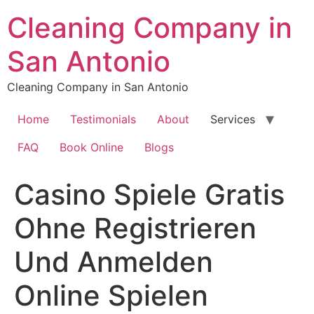
Skip
Cleaning Company in
to
content
San Antonio
Cleaning Company in San Antonio
Home
Testimonials
About
Services
FAQ
Book Online
Blogs
Casino Spiele Gratis
Ohne Registrieren
Und Anmelden
Online Spielen